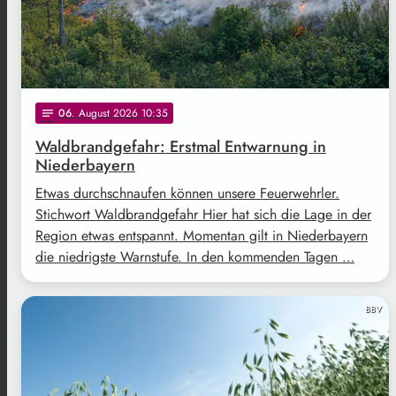
06
. August 2026 10:35
notes
Waldbrandgefahr: Erstmal Entwarnung in
Niederbayern
Etwas durchschnaufen können unsere Feuerwehrler.
Stichwort Waldbrandgefahr Hier hat sich die Lage in der
Region etwas entspannt. Momentan gilt in Niederbayern
die niedrigste Warnstufe. In den kommenden Tagen …
BBV