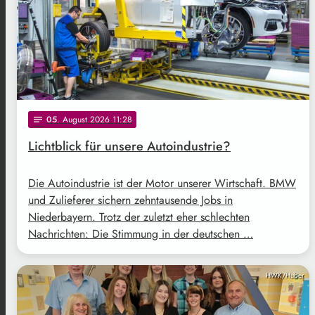
05
. August 2026 11:28
notes
Lichtblick für unsere Autoindustrie?
Die Autoindustrie ist der Motor unserer Wirtschaft. BMW
und Zulieferer sichern zehntausende Jobs in
Niederbayern. Trotz der zuletzt eher schlechten
Nachrichten: Die Stimmung in der deutschen …
HWK/Huber