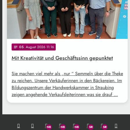
05
. August 2026 11:16
notes
Mit Kreativität und Geschäftssinn gepunktet
Sie machen viel mehr als „nur “ Semmeln über die Theke
zu reichen. Unsere Verkäuferinnen in den Bäckereien. Im
Bildungszentrum der Handwerkskammer in Straubing
zeigen angehende Verkaufsleiterinnen was sie drauf …