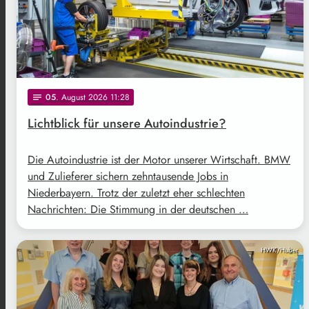
05
. August 2026 11:28
notes
Lichtblick für unsere Autoindustrie?
Die Autoindustrie ist der Motor unserer Wirtschaft. BMW
und Zulieferer sichern zehntausende Jobs in
Niederbayern. Trotz der zuletzt eher schlechten
Nachrichten: Die Stimmung in der deutschen …
HWK/Huber