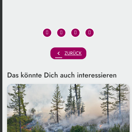
chevron_left
ZURÜCK
Das könnte Dich auch interessieren
Freepik