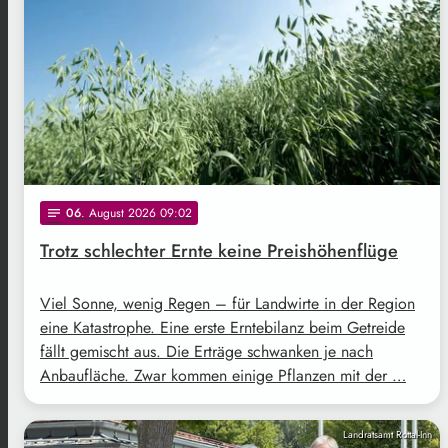
06
. August 2026 09:02
notes
Trotz schlechter Ernte keine Preishöhenflüge
Viel Sonne, wenig Regen – für Landwirte in der Region
eine Katastrophe. Eine erste Erntebilanz beim Getreide
fällt gemischt aus. Die Erträge schwanken je nach
Anbaufläche. Zwar kommen einige Pflanzen mit der …
Landratsamt Rottal-Inn