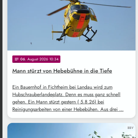
06
. August 2026 10:34
notes
Mann stürzt von Hebebühne in die Tiefe
Ein Bauernhof in Fichtheim bei Landau wird zum
Hubschrauberlandeplatz. Denn es muss ganz schnell
gehen. Ein Mann stürzt gestern ( 5.8.26) bei
Reinigungsarbeiten von einer Hebebühen. Aus drei …
BBV