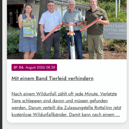
06
. August 2026 08:28
notes
Mit einem Band Tierleid verhindern
Nach einem Wildunfall zählt oft jede Minute. Verletzte
Tiere schleppen sind davon und müssen gefunden
werden. Darum verteilt die Zulassungstelle Rottal-Inn jetzt
kostenlose Wildunfallbänder. Damit kann nach einem …