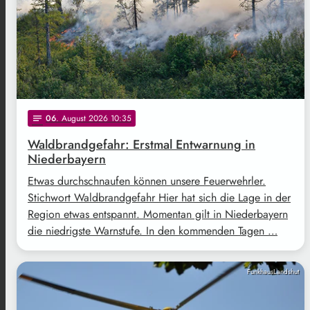
06
. August 2026 10:35
notes
Waldbrandgefahr: Erstmal Entwarnung in
Niederbayern
Etwas durchschnaufen können unsere Feuerwehrler.
Stichwort Waldbrandgefahr Hier hat sich die Lage in der
Region etwas entspannt. Momentan gilt in Niederbayern
die niedrigste Warnstufe. In den kommenden Tagen …
FunkhausLandshut