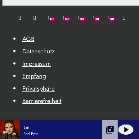
AGB
Datenschutz
Impressum
Empfang
Privatsphäre
Barrierefreiheit
Loi
library_music
play_arrow
Red Eyes