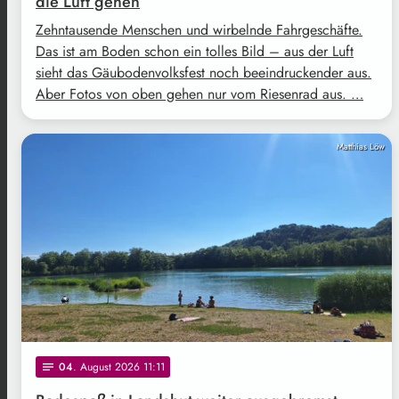
die Luft gehen
Zehntausende Menschen und wirbelnde Fahrgeschäfte.
Das ist am Boden schon ein tolles Bild – aus der Luft
sieht das Gäubodenvolksfest noch beeindruckender aus.
Aber Fotos von oben gehen nur vom Riesenrad aus. …
Matthias Löw
04
. August 2026 11:11
notes