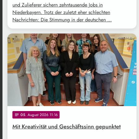
und Zulieferer sichern zehntausende Jobs in
Niederbayern. Trotz der zuletzt eher schlechten
Nachrichten: Die Stimmung in der deutschen …
HWK/Huber
05
. August 2026 11:16
notes
Mit Kreativität und Geschäftssinn gepunktet