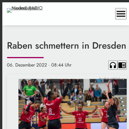
menu
Raben schmettern in Dresden
headphones
chrome_reader_mode
06. Dezember 2022
· 08:44 Uhr
RoteRabenVilsbiburg