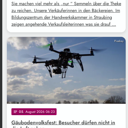
Sie machen viel mehr als „nur “ Semmeln über die Theke
zu reichen. Unsere Verkäuferinnen in den Bäckereien. Im
Bildungszentrum der Handwerkskammer in Straubing
zeigen angehende Verkaufsleiterinnen was sie drauf …
Pixabay
05
. August 2026 06:23
notes
Gäubodenvolksfest: Besucher dürfen nicht in