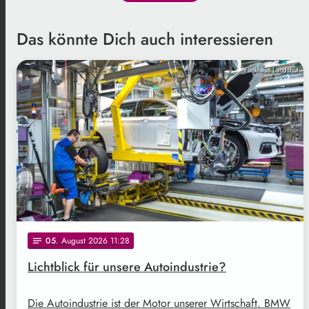
Das könnte Dich auch interessieren
Funkhaus Landshut
05
. August 2026 11:28
notes
Lichtblick für unsere Autoindustrie?
Die Autoindustrie ist der Motor unserer Wirtschaft. BMW