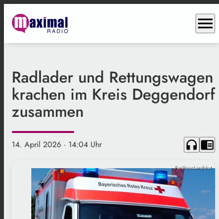
menu
Radlader und Rettungswagen
krachen im Kreis Deggendorf
zusammen
headphones
chrome_reader_mode
14. April 2026
· 14:04 Uhr
FunkhausLandshut