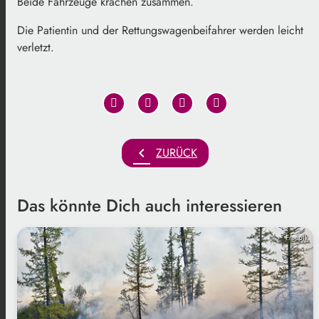
Beide Fahrzeuge krachen zusammen.
Die Patientin und der Rettungswagenbeifahrer werden leicht
verletzt.
chevron_left
ZURÜCK
Das könnte Dich auch interessieren
Freepik