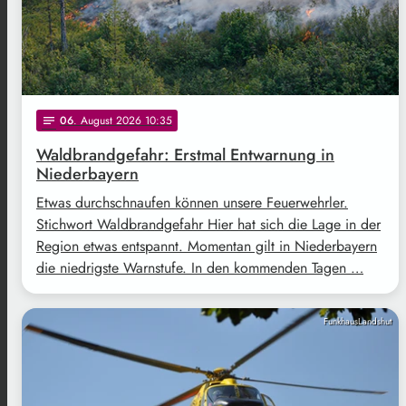
06
. August 2026 10:35
notes
Waldbrandgefahr: Erstmal Entwarnung in
Niederbayern
Etwas durchschnaufen können unsere Feuerwehrler.
Stichwort Waldbrandgefahr Hier hat sich die Lage in der
Region etwas entspannt. Momentan gilt in Niederbayern
die niedrigste Warnstufe. In den kommenden Tagen …
FunkhausLandshut