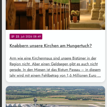
23
. Juli 2026 08:49
notes
Knabbern unsere Kirchen am Hungertuch?
Arm wie eine Kirchenmaus sind unsere Bistümer in der
Region nicht. Aber einen Geldsegen gibt es auch nicht
gerade. In den Miesen ist das Bistum Passau – in diesem
Jahr wird mit einem Fehlbetrag von 1,6 Millionen Euro …
FMG