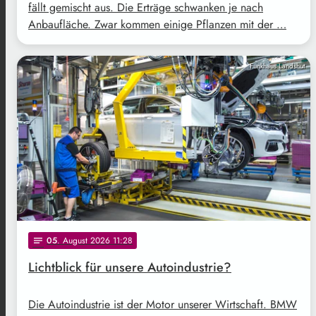
fällt gemischt aus. Die Erträge schwanken je nach
Anbaufläche. Zwar kommen einige Pflanzen mit der …
Funkhaus Landshut
05
. August 2026 11:28
notes
Lichtblick für unsere Autoindustrie?
Die Autoindustrie ist der Motor unserer Wirtschaft. BMW