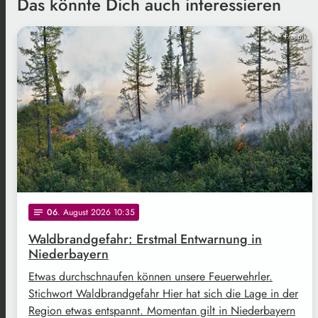
Das könnte Dich auch interessieren
Freepik
06
. August 2026 10:35
notes
Waldbrandgefahr: Erstmal Entwarnung in
Niederbayern
Etwas durchschnaufen können unsere Feuerwehrler.
Stichwort Waldbrandgefahr Hier hat sich die Lage in der
Region etwas entspannt. Momentan gilt in Niederbayern