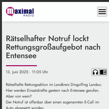
menu
Rätselhafter Notruf lockt
Rettungsgroßaufgebot nach
Entensee
headphones
chrome_reader_mode
13. Juni 2025
· 11:05 Uhr
Rätselhafte Rettungsaktion im Landkreis Dingolfing Landau:
Hier werden Einsatzkräfte gestern nach Entensee gerufen.
Aber von wem?
Der Notruf ist offenbar über einen sogenannten E-Call im
Auto abgesetzt worden.