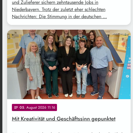
und Zulieferer sichern zehntausende Jobs in
Niederbayern. Trotz der zuletzt eher schlechten
Nachrichten: Die Stimmung in der deutschen …
HWK/Huber
05
. August 2026 11:16
notes
Mit Kreativität und Geschäftssinn gepunktet