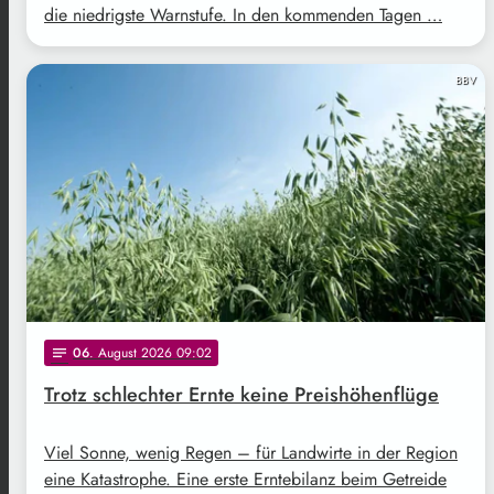
die niedrigste Warnstufe. In den kommenden Tagen …
BBV
06
. August 2026 09:02
notes
Trotz schlechter Ernte keine Preishöhenflüge
Viel Sonne, wenig Regen – für Landwirte in der Region
eine Katastrophe. Eine erste Erntebilanz beim Getreide