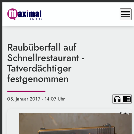
menu
Raubüberfall auf
Schnellrestaurant -
Tatverdächtiger
festgenommen
headphones
chrome_reader_mode
05. Januar 2019
· 14:07 Uhr
Pixabay