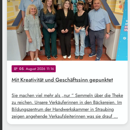
05
. August 2026 11:16
notes
Mit Kreativität und Geschäftssinn gepunktet
Sie machen viel mehr als „nur “ Semmeln über die Theke
zu reichen. Unsere Verkäuferinnen in den Bäckereien. Im
Bildungszentrum der Handwerkskammer in Straubing
zeigen angehende Verkaufsleiterinnen was sie drauf …