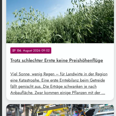
06
. August 2026 09:02
notes
Trotz schlechter Ernte keine Preishöhenflüge
Viel Sonne, wenig Regen – für Landwirte in der Region
eine Katastrophe. Eine erste Erntebilanz beim Getreide
fällt gemischt aus. Die Erträge schwanken je nach
Anbaufläche. Zwar kommen einige Pflanzen mit der …
Funkhaus Landshut