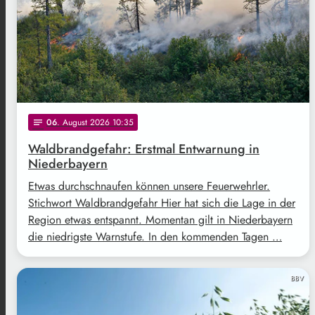
06
. August 2026 10:35
notes
Waldbrandgefahr: Erstmal Entwarnung in
Niederbayern
Etwas durchschnaufen können unsere Feuerwehrler.
Stichwort Waldbrandgefahr Hier hat sich die Lage in der
Region etwas entspannt. Momentan gilt in Niederbayern
die niedrigste Warnstufe. In den kommenden Tagen …
BBV