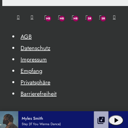
AGB
Datenschutz
Impressum
Empfang
Privatsphäre
Barrierefreiheit
Myles Smith
library_music
play_arrow
Stay (If You Wanna Dance)