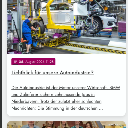
05
. August 2026 11:28
notes
Lichtblick für unsere Autoindustrie?
Die Autoindustrie ist der Motor unserer Wirtschaft. BMW
und Zulieferer sichern zehntausende Jobs in
Niederbayern. Trotz der zuletzt eher schlechten
Nachrichten: Die Stimmung in der deutschen …
HWK/Huber