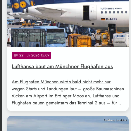
22
. Juli 2026 15:09
notes
Lufthansa baut am Münchner Flughafen aus
Am Flughafen München wird’s bald nicht mehr nur
wegen Starts und Landungen laut – große Baumaschinen
rücken am Airport im Erdinger Moos an. Lufthanse und
Flughafen bauen gemeinsam das Terminal 2 aus – für …
Funkhaus Landshut