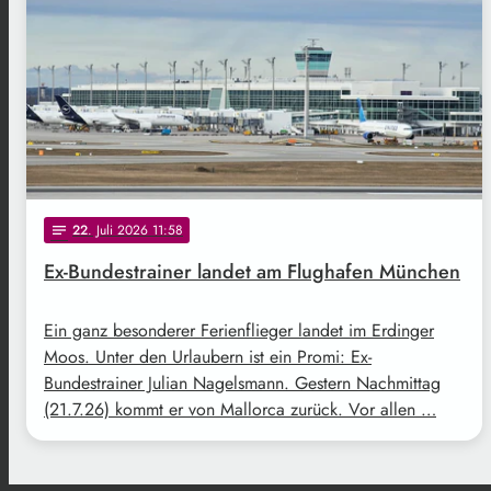
22
. Juli 2026 11:58
notes
Ex-Bundestrainer landet am Flughafen München
Ein ganz besonderer Ferienflieger landet im Erdinger
Moos. Unter den Urlaubern ist ein Promi: Ex-
Bundestrainer Julian Nagelsmann. Gestern Nachmittag
(21.7.26) kommt er von Mallorca zurück. Vor allen …