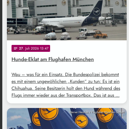
27
. Juli 2026 13:47
notes
Hunde-Eklat am Flughafen München
Wau – was für ein Einsatz. Die Bundespolizei bekommt
es mit einem ungewöhlichen „Kunden“ zu tun: Es ist ein
Chihuahua. Seine Besitzerin holt den Hund während des
Flugs immer wieder aus der Transportbox. Das ist aus …
Werner Hennies / Flughafen München GmbH