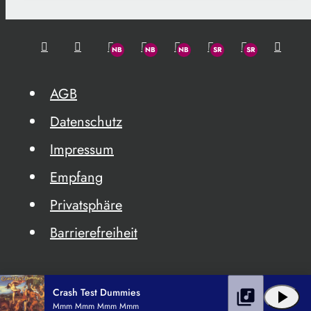
AGB
Datenschutz
Impressum
Empfang
Privatsphäre
Barrierefreiheit
Crash Test Dummies
library_music
play_arrow
Mmm Mmm Mmm Mmm