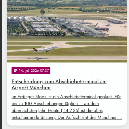
14
. Juli 2026 07:37
notes
Entscheidung zum Abschiebeterminal am
Airport München
Im Erdinger Moos ist ein Abschiebeterminal geplant. Für
bis zu 100 Abschiebungen täglich – ab dem
übernächsten Jahr. Heute ( 14.7.26) ist die alles
entscheidende Sitzung. Der Aufsichtsrat des Münchner …