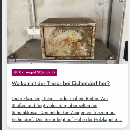
Polizei
07
. August 2026 07:39
notes
Wo kommt der Tresor bei Eichendorf her?
Leere Flaschen, Tüten – oder mal ein Reifen. Am
Straßenrand liegt vieles rum, aber selten ein
Schranktresor. Den entdecken Zeugen vor kurzem bei
Eichendorf. Der Tresor liegt auf Höhe der Holzkapelle …