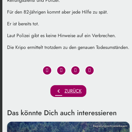
Rettungsdienst und Polizei.
Für den 82-Jährigen kommt aber jede Hilfe zu spät.
Er ist bereits tot.
Laut Polizei gibt es keine Hinweise auf ein Verbrechen.
Die Kripo ermittelt trotzdem zu den genauen Todesumständen.
chevron_left
ZURÜCK
Das könnte Dich auch interessieren
RegierungvonNiederbayern