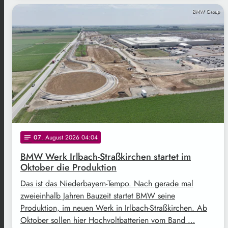
BMW Group
07
. August 2026 04:04
notes
BMW Werk Irlbach-Straßkirchen startet im
Oktober die Produktion
Das ist das Niederbayern-Tempo. Nach gerade mal
zweieinhalb Jahren Bauzeit startet BMW seine
Produktion, im neuen Werk in Irlbach-Straßkirchen. Ab
Oktober sollen hier Hochvoltbatterien vom Band …