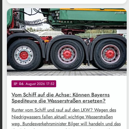
pixabay
06
. August 2026 17:52
notes
Vom Schiff auf die Achse: Können Bayerns
Spediteure die Wasserstraßen ersetzen?
Runter vom Schiff und rauf auf den LKW? Wegen des
Niedrigwassers fallen aktuell wichtige Wasserstraßen
weg. Bundesverkehrsminister Bilger will handeln und das