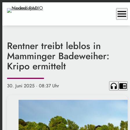
menu
Rentner treibt leblos in
Mamminger Badeweiher:
Kripo ermittelt
headphones
chrome_reader_mode
30. Juni 2025
· 08:37 Uhr