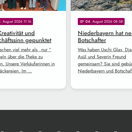
5
. August 2026 11:16
04
. August 2026 08:58
notes
Kreativität und
Niederbayern hat n
häftssinn gepunktet
Botschafter
achen viel mehr als „nur “
Was haben Uschi Glas, Dj
ln über die Theke zu
Asül und Severin Freund
en. Unsere Verkäuferinnen in
gemeinsam? Sie sind gebür
äckereien. Im …
Niederbayern und Botschaf