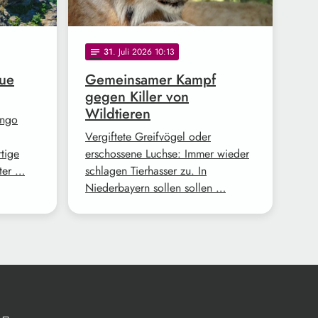
31
. Juli 2026 10:13
notes
eue
Gemeinsamer Kampf
gegen Killer von
Wildtieren
ango
Vergiftete Greifvögel oder
tige
erschossene Luchse: Immer wieder
ter …
schlagen Tierhasser zu. In
Niederbayern sollen sollen …