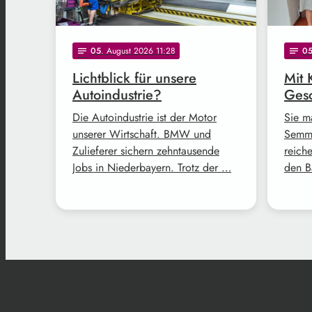
05
. August 2026 11:28
0
notes
notes
Lichtblick für unsere
Mit 
Autoindustrie?
Gesc
Die Autoindustrie ist der Motor
Sie m
unserer Wirtschaft. BMW und
Semme
Zulieferer sichern zehntausende
reich
Jobs in Niederbayern. Trotz der …
den B