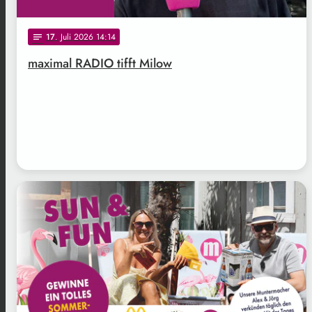
17
. Juli 2026 14:14
notes
maximal RADIO tifft Milow
.