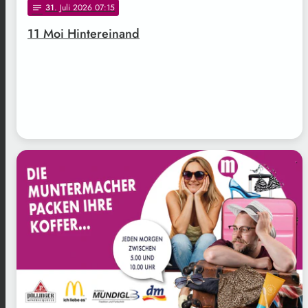
31
. Juli 2026 07:15
notes
11 Moi Hintereinand
.