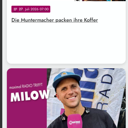
27
. Juli 2026 07:00
notes
Die Muntermacher packen ihre Koffer
.