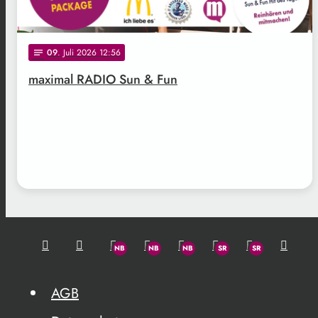
09
. Juli 2026 12:56
notes
maximal RADIO Sun & Fun
AGB