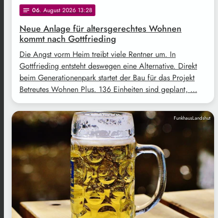
06
. August 2026 13:28
notes
Neue Anlage für altersgerechtes Wohnen
kommt nach Gottfrieding
Die Angst vorm Heim treibt viele Rentner um. In
Gottfrieding entsteht deswegen eine Alternative. Direkt
beim Generationenpark startet der Bau für das Projekt
Betreutes Wohnen Plus. 136 Einheiten sind geplant, …
FunkhausLandshut