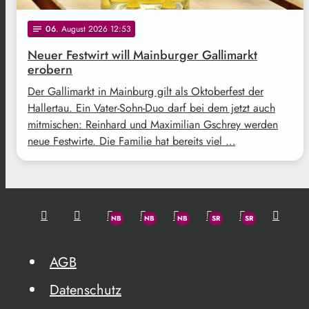
06
. August 2026 12:53
notes
Neuer Festwirt will Mainburger Gallimarkt
erobern
Der Gallimarkt in Mainburg gilt als Oktoberfest der
Hallertau. Ein Vater-Sohn-Duo darf bei dem jetzt auch
mitmischen: Reinhard und Maximilian Gschrey werden
neue Festwirte. Die Familie hat bereits viel …
AGB
Datenschutz