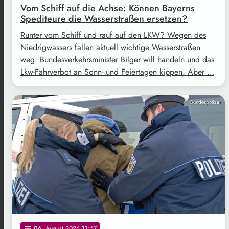
Vom Schiff auf die Achse: Können Bayerns
Spediteure die Wasserstraßen ersetzen?
Runter vom Schiff und rauf auf den LKW? Wegen des
Niedrigwassers fallen aktuell wichtige Wasserstraßen
weg. Bundesverkehrsminister Bilger will handeln und das
Lkw-Fahrverbot an Sonn- und Feiertagen kippen. Aber …
Bundespolizei
06
. August 2026 13:57
notes