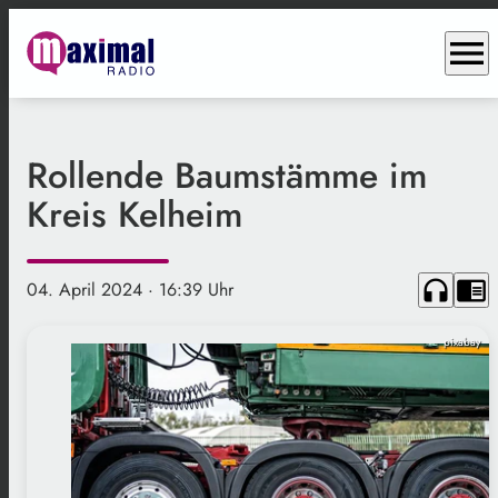
menu
Rollende Baumstämme im
Kreis Kelheim
headphones
chrome_reader_mode
04. April 2024
· 16:39 Uhr
pixabay