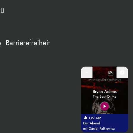
e
Barrierefreiheit
expand_more
manage_search
library_music
Bryan Adams
The Best Of Me
play_arrow
equalizer
ON AIR
Der Abend
mit Daniel Falkiewicz