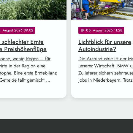
6
. August 2026 09:02
05
. August 2026 11:28
notes
z schlechter Ernte
Lichtblick für unsere
e Preishöhenflüge
Autoindustrie?
Sonne, wenig Regen – für
Die Autoindustrie ist der M
irte in der Region eine
unserer Wirtschaft. BMW 
rophe. Eine erste Erntebilanz
Zulieferer sichern zehntaus
Getreide fällt gemischt …
Jobs in Niederbayern. Trot