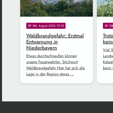
06
. August 2026 10:35
0
notes
notes
Waldbrandgefahr: Erstmal
Trot
Entwarnung in
kein
Niederbayern
Viel 
Etwas durchschnaufen können
Landw
unsere Feuerwehrler. Stichwort
Katast
Waldbrandgefahr Hier hat sich die
beim 
Lage in der Region etwas …