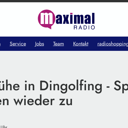
n
Service
Jobs
Team
Kontakt
radioshoppin
he in Dingolfing - S
en wieder zu
 Uhr