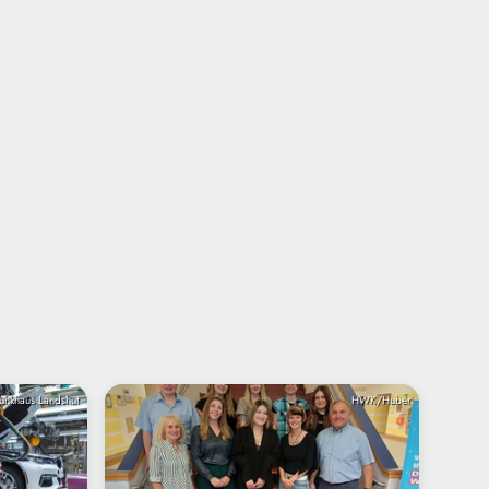
unkhaus Landshut
HWK/Huber