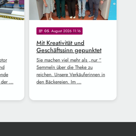
05
. August 2026 11:16
notes
Mit Kreativität und
Geschäftssinn gepunktet
otor
Sie machen viel mehr als „nur “
und
Semmeln über die Theke zu
ende
reichen. Unsere Verkäuferinnen in
z der …
den Bäckereien. Im …