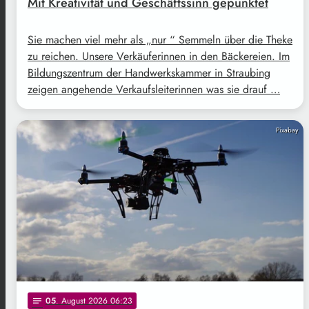
Mit Kreativität und Geschäftssinn gepunktet
Sie machen viel mehr als „nur “ Semmeln über die Theke
zu reichen. Unsere Verkäuferinnen in den Bäckereien. Im
Bildungszentrum der Handwerkskammer in Straubing
zeigen angehende Verkaufsleiterinnen was sie drauf …
Pixabay
05
. August 2026 06:23
notes