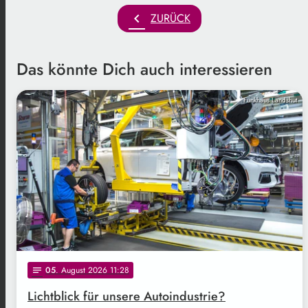
chevron_left
ZURÜCK
Das könnte Dich auch interessieren
Funkhaus Landshut
05
. August 2026 11:28
notes
Lichtblick für unsere Autoindustrie?