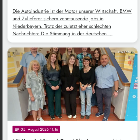
Die Autoindustrie ist der Motor unserer Wirtschaft. BMW
und Zulieferer sichern zehntausende Jobs in
Niederbayern. Trotz der zuletzt eher schlechten
Nachrichten: Die Stimmung in der deutschen …
HWK/Huber
05
. August 2026 11:16
notes