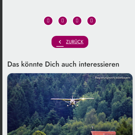
chevron_left
ZURÜCK
Das könnte Dich auch interessieren
RegierungvonNiederbayern