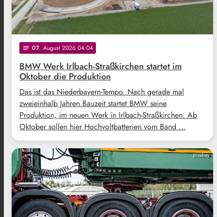
07
. August 2026 04:04
notes
BMW Werk Irlbach-Straßkirchen startet im
Oktober die Produktion
Das ist das Niederbayern-Tempo. Nach gerade mal
zweieinhalb Jahren Bauzeit startet BMW seine
Produktion, im neuen Werk in Irlbach-Straßkirchen. Ab
Oktober sollen hier Hochvoltbatterien vom Band …
pixabay