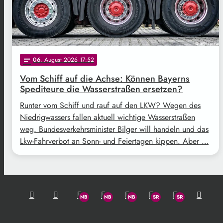
06
. August 2026 17:52
notes
Vom Schiff auf die Achse: Können Bayerns
Spediteure die Wasserstraßen ersetzen?
Runter vom Schiff und rauf auf den LKW? Wegen des
Niedrigwassers fallen aktuell wichtige Wasserstraßen
weg. Bundesverkehrsminister Bilger will handeln und das
Lkw-Fahrverbot an Sonn- und Feiertagen kippen. Aber …