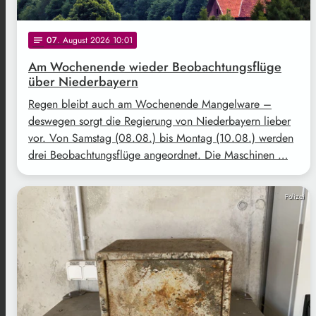
07
. August 2026 10:01
notes
Am Wochenende wieder Beobachtungsflüge
über Niederbayern
Regen bleibt auch am Wochenende Mangelware –
deswegen sorgt die Regierung von Niederbayern lieber
vor. Von Samstag (08.08.) bis Montag (10.08.) werden
drei Beobachtungsflüge angeordnet. Die Maschinen …
Polizei