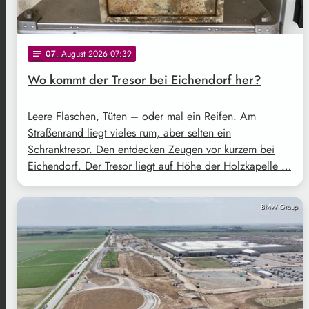
07
. August 2026 07:39
notes
Wo kommt der Tresor bei Eichendorf her?
Leere Flaschen, Tüten – oder mal ein Reifen. Am
Straßenrand liegt vieles rum, aber selten ein
Schranktresor. Den entdecken Zeugen vor kurzem bei
Eichendorf. Der Tresor liegt auf Höhe der Holzkapelle …
BMW Group