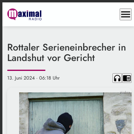
menu
Rottaler Serieneinbrecher in
Landshut vor Gericht
headphones
chrome_reader_mode
13. Juni 2024
· 06:18 Uhr
pixabay