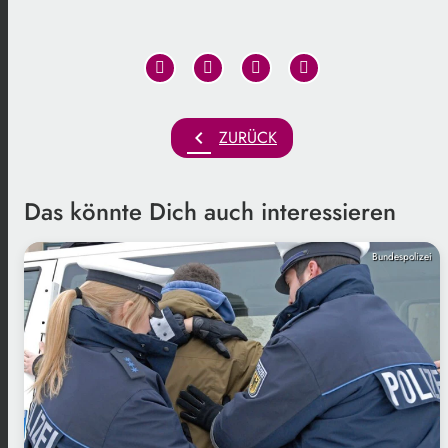
chevron_left
ZURÜCK
Das könnte Dich auch interessieren
Bundespolizei