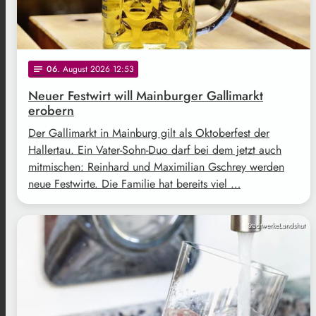
06
. August 2026 12:53
notes
Neuer Festwirt will Mainburger Gallimarkt
erobern
Der Gallimarkt in Mainburg gilt als Oktoberfest der
Hallertau. Ein Vater-Sohn-Duo darf bei dem jetzt auch
mitmischen: Reinhard und Maximilian Gschrey werden
neue Festwirte. Die Familie hat bereits viel …
StadtwerkeLandshut