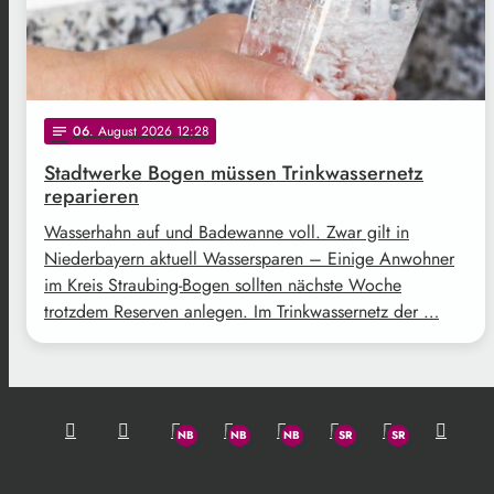
06
. August 2026 12:28
notes
Stadtwerke Bogen müssen Trinkwassernetz
reparieren
Wasserhahn auf und Badewanne voll. Zwar gilt in
Niederbayern aktuell Wassersparen – Einige Anwohner
im Kreis Straubing-Bogen sollten nächste Woche
trotzdem Reserven anlegen. Im Trinkwassernetz der …