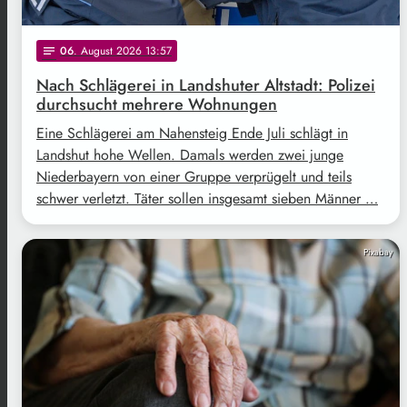
06
. August 2026 13:57
notes
Nach Schlägerei in Landshuter Altstadt: Polizei
durchsucht mehrere Wohnungen
Eine Schlägerei am Nahensteig Ende Juli schlägt in
Landshut hohe Wellen. Damals werden zwei junge
Niederbayern von einer Gruppe verprügelt und teils
schwer verletzt. Täter sollen insgesamt sieben Männer …
Pixabay