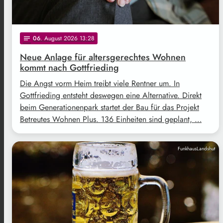
06
. August 2026 13:28
notes
Neue Anlage für altersgerechtes Wohnen
kommt nach Gottfrieding
Die Angst vorm Heim treibt viele Rentner um. In
Gottfrieding entsteht deswegen eine Alternative. Direkt
beim Generationenpark startet der Bau für das Projekt
Betreutes Wohnen Plus. 136 Einheiten sind geplant, …
FunkhausLandshut