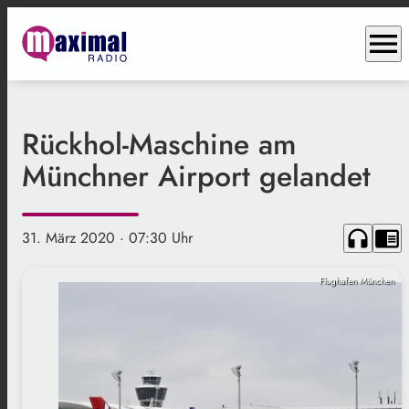
menu
Rückhol-Maschine am
Münchner Airport gelandet
headphones
chrome_reader_mode
31. März 2020
· 07:30 Uhr
Flughafen München