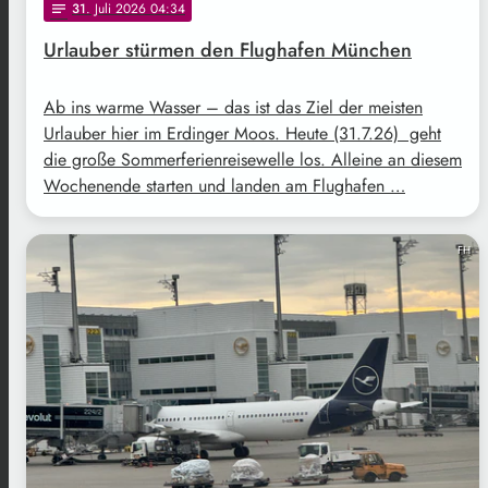
31
. Juli 2026 04:34
notes
Urlauber stürmen den Flughafen München
Ab ins warme Wasser – das ist das Ziel der meisten
Urlauber hier im Erdinger Moos. Heute (31.7.26) geht
die große Sommerferienreisewelle los. Alleine an diesem
Wochenende starten und landen am Flughafen …
FH