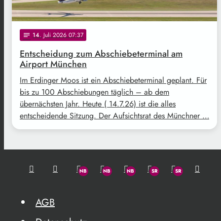
14
. Juli 2026 07:37
notes
Entscheidung zum Abschiebeterminal am
Airport München
Im Erdinger Moos ist ein Abschiebeterminal geplant. Für
bis zu 100 Abschiebungen täglich – ab dem
übernächsten Jahr. Heute ( 14.7.26) ist die alles
entscheidende Sitzung. Der Aufsichtsrat des Münchner …
AGB