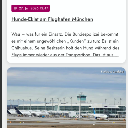
27
. Juli 2026 13:47
notes
Hunde-Eklat am Flughafen München
Wau – was für ein Einsatz. Die Bundespolizei bekommt
es mit einem ungewöhlichen „Kunden“ zu tun: Es ist ein
Chihuahua. Seine Besitzerin holt den Hund während des
Flugs immer wieder aus der Transportbox. Das ist aus …
Funkhaus Landshut