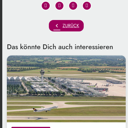
chevron_left
ZURÜCK
Das könnte Dich auch interessieren
FMG