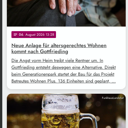
06
. August 2026 13:28
notes
Neue Anlage für altersgerechtes Wohnen
kommt nach Gottfrieding
Die Angst vorm Heim treibt viele Rentner um. In
Gottfrieding entsteht deswegen eine Alternative. Direkt
beim Generationenpark startet der Bau für das Projekt
Betreutes Wohnen Plus. 136 Einheiten sind geplant, …
FunkhausLandshut