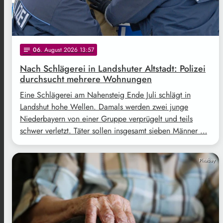
06
. August 2026 13:57
notes
Nach Schlägerei in Landshuter Altstadt: Polizei
durchsucht mehrere Wohnungen
Eine Schlägerei am Nahensteig Ende Juli schlägt in
Landshut hohe Wellen. Damals werden zwei junge
Niederbayern von einer Gruppe verprügelt und teils
schwer verletzt. Täter sollen insgesamt sieben Männer …
Pixabay