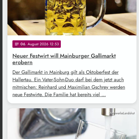
06
. August 2026 12:53
notes
Neuer Festwirt will Mainburger Gallimarkt
erobern
Der Gallimarkt in Mainburg gilt als Oktoberfest der
Hallertau. Ein Vater-Sohn-Duo darf bei dem jetzt auch
mitmischen: Reinhard und Maximilian Gschrey werden
neue Festwirte. Die Familie hat bereits viel …
StadtwerkeLandshut