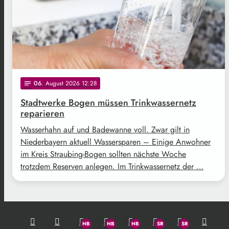
06
. August 2026 12:28
notes
Stadtwerke Bogen müssen Trinkwassernetz
reparieren
Wasserhahn auf und Badewanne voll. Zwar gilt in
Niederbayern aktuell Wassersparen – Einige Anwohner
im Kreis Straubing-Bogen sollten nächste Woche
trotzdem Reserven anlegen. Im Trinkwassernetz der …