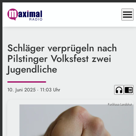
menu
Schläger verprügeln nach
Pilstinger Volksfest zwei
Jugendliche
headphones
chrome_reader_mode
10. Juni 2025
· 11:03 Uhr
Funkhaus Landshut