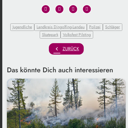
Jugendliche
Landkreis Dingolfing-Landau
Polizei
Schläger
Skatepark
Volksfest Pilsting
chevron_left
ZURÜCK
Das könnte Dich auch interessieren
Freepik