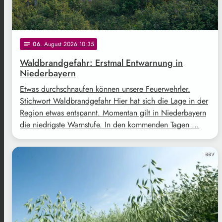
06
. August 2026 10:35
notes
Waldbrandgefahr: Erstmal Entwarnung in
Niederbayern
Etwas durchschnaufen können unsere Feuerwehrler.
Stichwort Waldbrandgefahr Hier hat sich die Lage in der
Region etwas entspannt. Momentan gilt in Niederbayern
die niedrigste Warnstufe. In den kommenden Tagen …
BBV