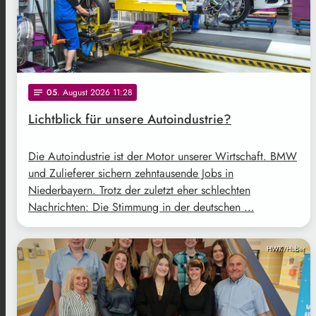
05
. August 2026 11:28
notes
Lichtblick für unsere Autoindustrie?
Die Autoindustrie ist der Motor unserer Wirtschaft. BMW
und Zulieferer sichern zehntausende Jobs in
Niederbayern. Trotz der zuletzt eher schlechten
Nachrichten: Die Stimmung in der deutschen …
HWK/Huber