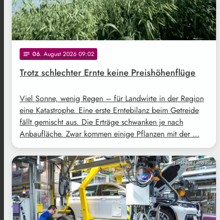
06
. August 2026 09:02
notes
Trotz schlechter Ernte keine Preishöhenflüge
Viel Sonne, wenig Regen – für Landwirte in der Region
eine Katastrophe. Eine erste Erntebilanz beim Getreide
fällt gemischt aus. Die Erträge schwanken je nach
Anbaufläche. Zwar kommen einige Pflanzen mit der …
Funkhaus Landshut