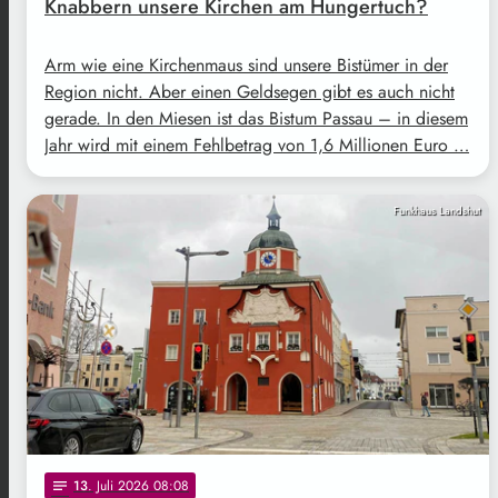
Knabbern unsere Kirchen am Hungertuch?
Arm wie eine Kirchenmaus sind unsere Bistümer in der
Region nicht. Aber einen Geldsegen gibt es auch nicht
gerade. In den Miesen ist das Bistum Passau – in diesem
Jahr wird mit einem Fehlbetrag von 1,6 Millionen Euro …
Funkhaus Landshut
13
. Juli 2026 08:08
notes