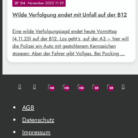
04
. November 2025 11:39
notes
Wilde Verfolgung endet mit Unfall auf der B12
Eine wilde Verfolgungsjagd endet heute Vormittag
(4.11.25) auf der B12. Los geht´s auf der A3 – hier will
die Polizei ein Auto mit gestohlenem Kennzeichen
stoppen: Aber der Fahrer gibt Vollgas. Bei Pocking …
AGB
Datenschutz
Impressum