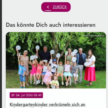
chevron_left
ZURÜCK
Das könnte Dich auch interessieren
Landratsamt Rottal-Inn
24
. Juli 2026 08:49
notes
Kindergartenkinder verkrümeln sich an