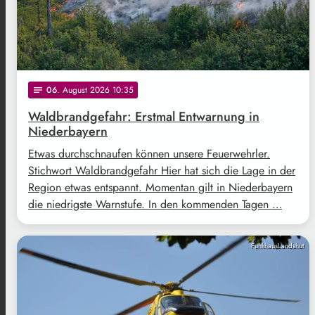
06
. August 2026 10:35
notes
Waldbrandgefahr: Erstmal Entwarnung in
Niederbayern
Etwas durchschnaufen können unsere Feuerwehrler.
Stichwort Waldbrandgefahr Hier hat sich die Lage in der
Region etwas entspannt. Momentan gilt in Niederbayern
die niedrigste Warnstufe. In den kommenden Tagen …
FunkhausLandshut