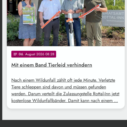
06
. August 2026 08:28
notes
Mit einem Band Tierleid verhindern
Nach einem Wildunfall zählt oft jede Minute. Verletzte
Tiere schleppen sind davon und müssen gefunden
werden. Darum verteilt die Zulassungstelle Rottal-Inn jetzt
kostenlose Wildunfallbänder. Damit kann nach einem …