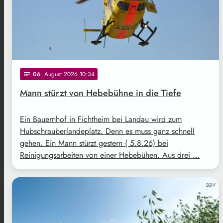
06
. August 2026 10:34
notes
Mann stürzt von Hebebühne in die Tiefe
Ein Bauernhof in Fichtheim bei Landau wird zum
Hubschrauberlandeplatz. Denn es muss ganz schnell
gehen. Ein Mann stürzt gestern ( 5.8.26) bei
Reinigungsarbeiten von einer Hebebühen. Aus drei …
BBV