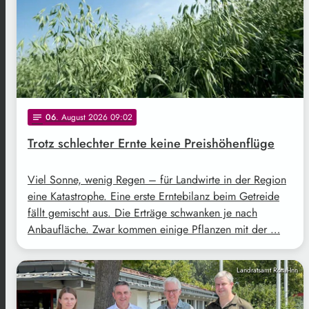
06
. August 2026 09:02
notes
Trotz schlechter Ernte keine Preishöhenflüge
Viel Sonne, wenig Regen – für Landwirte in der Region
eine Katastrophe. Eine erste Erntebilanz beim Getreide
fällt gemischt aus. Die Erträge schwanken je nach
Anbaufläche. Zwar kommen einige Pflanzen mit der …
Landratsamt Rottal-Inn