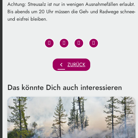
Achtung: Streusalz ist nur in wenigen Ausnahmefällen erlaubt.
Bis abends um 20 Uhr müssen die Geh- und Radwege schnee-
und eisfrei bleiben.
chevron_left
ZURÜCK
Das könnte Dich auch interessieren
Freepik