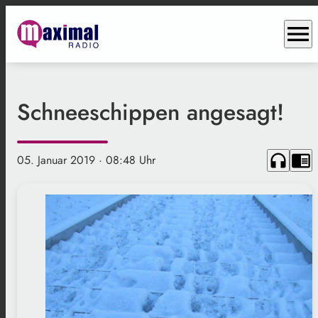
menu
Schneeschippen angesagt!
headphones
chrome_reader_mode
05. Januar 2019
· 08:48 Uhr