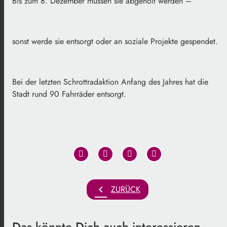
Bis zum 8. Dezember müssen sie abgeholt werden –
sonst werde sie entsorgt oder an soziale Projekte gespendet.
Bei der letzten Schrottradaktion Anfang des Jahres hat die
Stadt rund 90 Fahrräder entsorgt.
chevron_left
ZURÜCK
Das könnte Dich auch interessieren