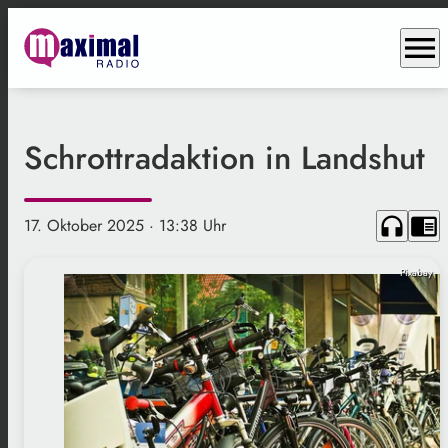
menu
Schrottradaktion in Landshut
headphones
chrome_reader_mode
17. Oktober 2025
· 13:38 Uhr
Pixabay