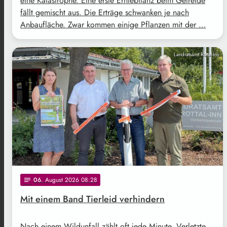
eine Katastrophe. Eine erste Erntebilanz beim Getreide
fällt gemischt aus. Die Erträge schwanken je nach
Anbaufläche. Zwar kommen einige Pflanzen mit der …
Landratsamt Rottal-Inn
06
. August 2026 08:28
notes
Mit einem Band Tierleid verhindern
Nach einem Wildunfall zählt oft jede Minute. Verletzte