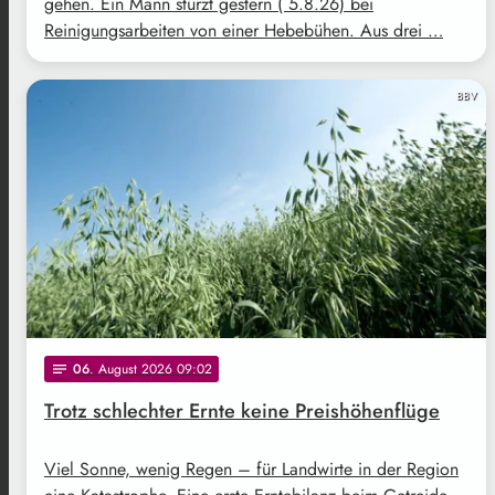
gehen. Ein Mann stürzt gestern ( 5.8.26) bei
Reinigungsarbeiten von einer Hebebühen. Aus drei …
BBV
06
. August 2026 09:02
notes
Trotz schlechter Ernte keine Preishöhenflüge
Viel Sonne, wenig Regen – für Landwirte in der Region