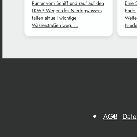
Runter vom Schiff und rauf auf den
Eine 
LKW? Wegen des Niedrigwassers
Ende 
fallen aktuell wichtige
Welle
Wasserstraßen weg. …
Niede
AGB
Date