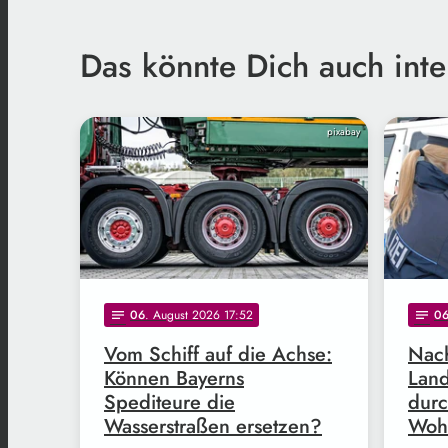
Das könnte Dich auch inte
pixabay
06
. August 2026 17:52
0
notes
notes
Vom Schiff auf die Achse:
Nach
Können Bayerns
Land
Spediteure die
durc
Wasserstraßen ersetzen?
Woh