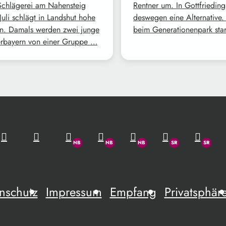
Schlägerei am Nahensteig
Rentner um. In Gottfrieding
Juli schlägt in Landshut hohe
deswegen eine Alternative. 
n. Damals werden zwei junge
beim Generationenpark sta
rbayern von einer Gruppe …
nschutz
Impressum
Empfang
Privatsphär