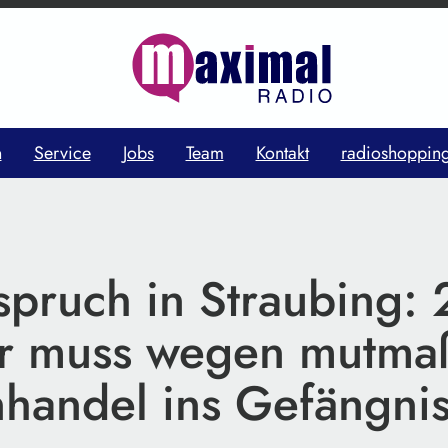
n
Service
Jobs
Team
Kontakt
radioshoppin
pruch in Straubing: 
er muss wegen mutma
handel ins Gefängni