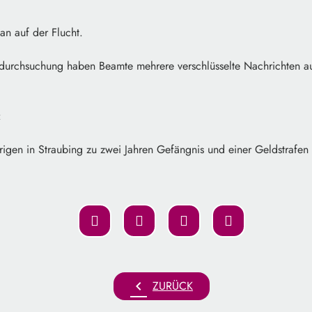
an auf der Flucht.
rchsuchung haben Beamte mehrere verschlüsselte Nachrichten aus
:
ährigen in Straubing zu zwei Jahren Gefängnis und einer Geldstrafe
chevron_left
ZURÜCK