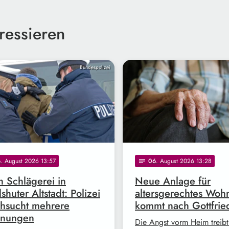
ressieren
Bundespolizei
6
. August 2026 13:57
06
. August 2026 13:28
notes
 Schlägerei in
Neue Anlage für
shuter Altstadt: Polizei
altersgerechtes Woh
hsucht mehrere
kommt nach Gottfrie
nungen
Die Angst vorm Heim treibt