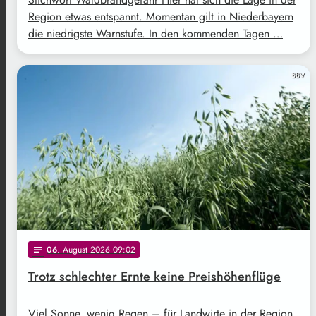
Region etwas entspannt. Momentan gilt in Niederbayern
die niedrigste Warnstufe. In den kommenden Tagen …
BBV
06
. August 2026 09:02
notes
Trotz schlechter Ernte keine Preishöhenflüge
Viel Sonne, wenig Regen – für Landwirte in der Region