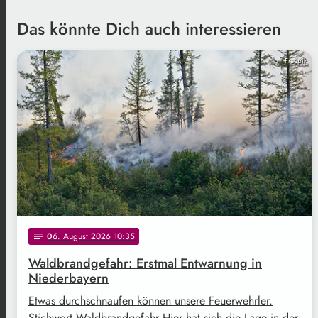
Das könnte Dich auch interessieren
Freepik
06
. August 2026 10:35
notes
Waldbrandgefahr: Erstmal Entwarnung in
Niederbayern
Etwas durchschnaufen können unsere Feuerwehrler.
Stichwort Waldbrandgefahr Hier hat sich die Lage in der