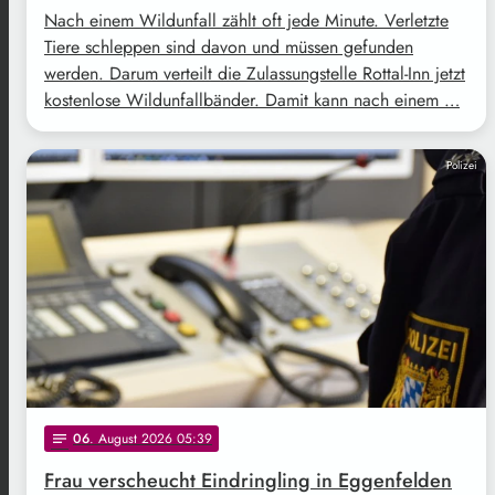
Nach einem Wildunfall zählt oft jede Minute. Verletzte
Tiere schleppen sind davon und müssen gefunden
werden. Darum verteilt die Zulassungstelle Rottal-Inn jetzt
kostenlose Wildunfallbänder. Damit kann nach einem …
Polizei
06
. August 2026 05:39
notes
Frau verscheucht Eindringling in Eggenfelden