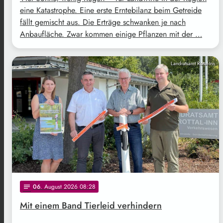
eine Katastrophe. Eine erste Erntebilanz beim Getreide
fällt gemischt aus. Die Erträge schwanken je nach
Anbaufläche. Zwar kommen einige Pflanzen mit der …
Landratsamt Rottal-Inn
06
. August 2026 08:28
notes
Mit einem Band Tierleid verhindern