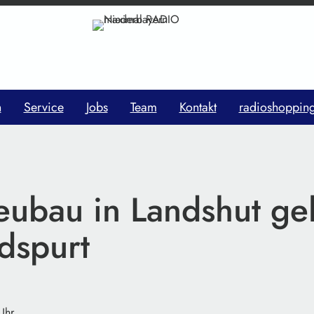
n
Service
Jobs
Team
Kontakt
radioshoppin
eubau in Landshut geh
dspurt
Uhr