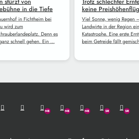
 stürzt von
Trotz schlechter Ernt
bühne in die Tiefe
keine Preishöhenflü
auernhof in Fichtheim bei
Viel Sonne, wenig Regen –
u wird zum
Landwirte in der Region ei
hrauberlandeplatz. Denn es
Katastrophe. Eine erste Ern
ganz schnell gehen. Ein …
beim Getreide fällt gemisc