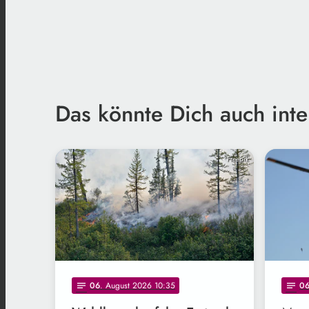
Das könnte Dich auch inte
Freepik
06
. August 2026 10:35
0
notes
notes