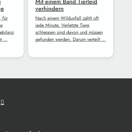
e
Mit einem Band Tierleid
ge
verhindern
 für
Nach einem Wildunfall zählt oft
ne
jede Minute. Verletzte Tiere
tebilanz
schleppen sind davon und müssen
ht …
gefunden werden. Darum verteilt …