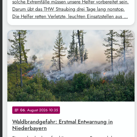
solche Extremfälle müssen unsere Helfer vorbereitet sein.
Darum übt das THW Straubing drei Tage lang nonstop.
Die Helfer retten Verletzte, leuchten Einsatzstellen aus …
Freepik
06
. August 2026 10:35
notes
Waldbrandgefahr: Erstmal Entwarnung in
Niederbayern