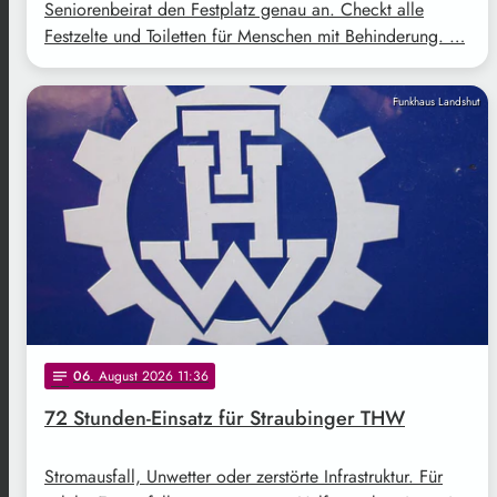
Seniorenbeirat den Festplatz genau an. Checkt alle
Festzelte und Toiletten für Menschen mit Behinderung. …
Funkhaus Landshut
06
. August 2026 11:36
notes
72 Stunden-Einsatz für Straubinger THW
Stromausfall, Unwetter oder zerstörte Infrastruktur. Für