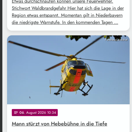
Etwas durchschnaufen können unsere Feuerwehrler.
Stichwort Waldbrandgefahr Hier hat sich die Lage in der
Region etwas entspannt. Momentan gilt in Niederbayern
die niedrigste Warnstufe. In den kommenden Tagen …
FunkhausLandshut
06
. August 2026 10:34
notes
Mann stürzt von Hebebühne in die Tiefe