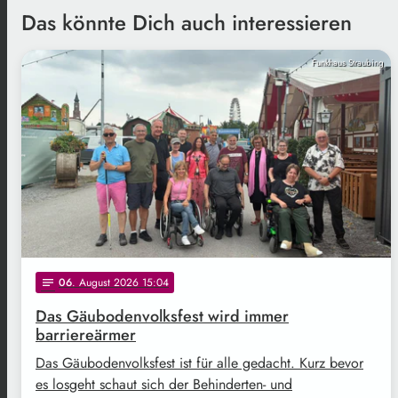
Das könnte Dich auch interessieren
Funkhaus Straubing
06
. August 2026 15:04
notes
Das Gäubodenvolksfest wird immer
barriereärmer
Das Gäubodenvolksfest ist für alle gedacht. Kurz bevor
es losgeht schaut sich der Behinderten- und