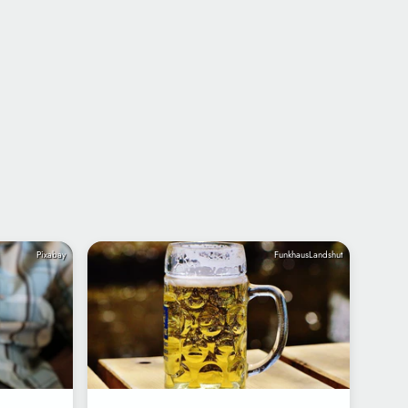
Pixabay
FunkhausLandshut