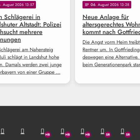
6
. August 2026 13:57
06
. August 2026 13:28
notes
 Schlägerei in
Neue Anlage für
shuter Altstadt: Polizei
altersgerechtes Woh
hsucht mehrere
kommt nach Gottfrie
nungen
Die Angst vorm Heim treibt
Schlägerei am Nahensteig
Rentner um. In Gottfrieding
Juli schlägt in Landshut hohe
deswegen eine Alternative. 
n. Damals werden zwei junge
beim Generationenpark sta
rbayern von einer Gruppe …