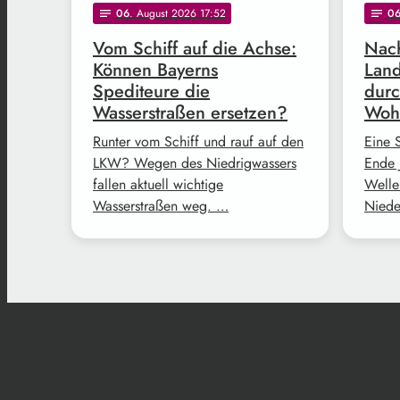
06
. August 2026 17:52
0
notes
notes
Vom Schiff auf die Achse:
Nach
Können Bayerns
Land
Spediteure die
durc
Wasserstraßen ersetzen?
Woh
Runter vom Schiff und rauf auf den
Eine 
LKW? Wegen des Niedrigwassers
Ende 
fallen aktuell wichtige
Welle
Wasserstraßen weg. …
Niede