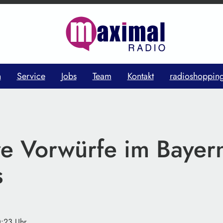
n
Service
Jobs
Team
Kontakt
radioshoppin
e Vorwürfe im Bayern
s
0:23 Uhr