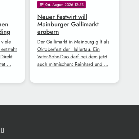
06
. August 2026 12:53
notes
Neuer Festwirt will
nen
Mainburger Gallimarkt
ding
erobern
 viele
Der Gallimarkt in Mainburg gilt als
 entsteht
Oktoberfest der Hallertau. Ein
Direkt
Vater-Sohn-Duo darf bei dem jetzt
rtet …
auch mitmischen: Reinhard und …