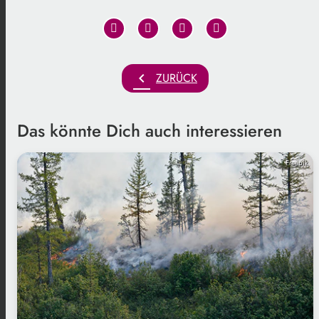
chevron_left
ZURÜCK
Das könnte Dich auch interessieren
Freepik