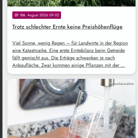
06
. August 2026 09:02
notes
Trotz schlechter Ernte keine Preishöhenflüge
Viel Sonne, wenig Regen – für Landwirte in der Region
eine Katastrophe. Eine erste Erntebilanz beim Getreide
fällt gemischt aus. Die Erträge schwanken je nach
Anbaufläche. Zwar kommen einige Pflanzen mit der …
StadtwerkeLandshut