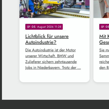
05
. August 2026 11:28
0
notes
notes
Lichtblick für unsere
Mit 
Autoindustrie?
Gesc
Die Autoindustrie ist der Motor
Sie m
unserer Wirtschaft. BMW und
Semme
Zulieferer sichern zehntausende
reich
Jobs in Niederbayern. Trotz der …
den B