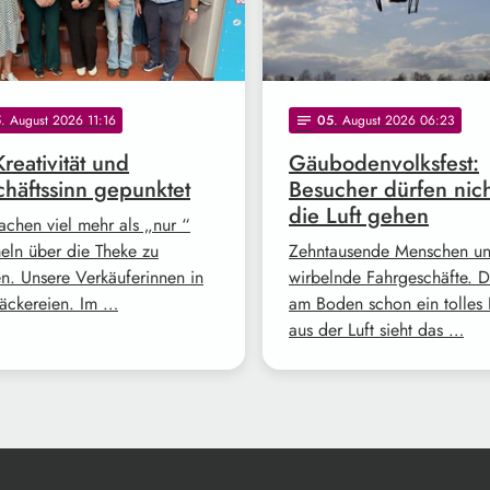
5
. August 2026 11:16
05
. August 2026 06:23
notes
Kreativität und
Gäubodenvolksfest:
häftssinn gepunktet
Besucher dürfen nich
die Luft gehen
achen viel mehr als „nur “
ln über die Theke zu
Zehntausende Menschen u
en. Unsere Verkäuferinnen in
wirbelnde Fahrgeschäfte. Da
äckereien. Im …
am Boden schon ein tolles 
aus der Luft sieht das …