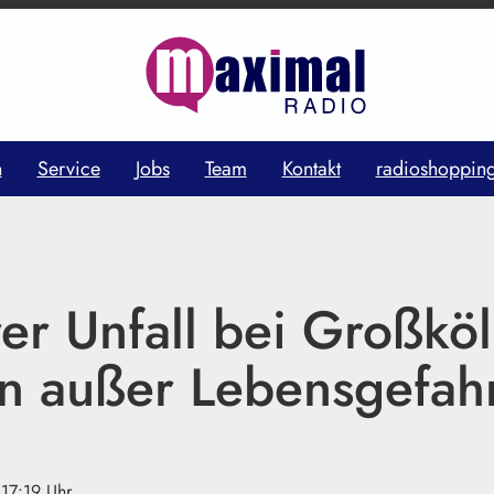
n
Service
Jobs
Team
Kontakt
radioshoppin
er Unfall bei Großköl
in außer Lebensgefah
 17:19 Uhr