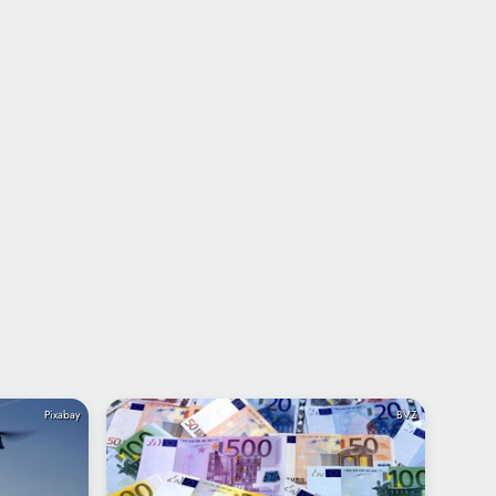
Pixabay
BVZ