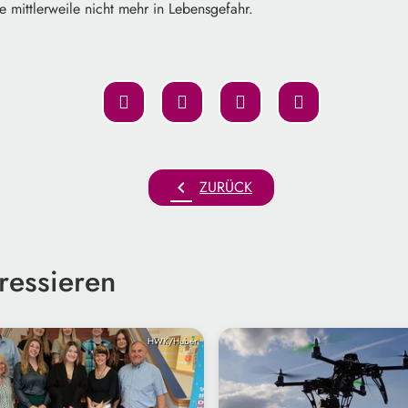
ie mittlerweile nicht mehr in Lebensgefahr.
chevron_left
ZURÜCK
ressieren
HWK/Huber