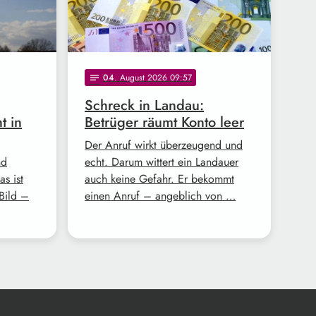
04
. August 2026 09:57
notes
Schreck in Landau:
t in
Betrüger räumt Konto leer
Der Anruf wirkt überzeugend und
nd
echt. Darum wittert ein Landauer
s ist
auch keine Gefahr. Er bekommt
Bild –
einen Anruf – angeblich von …