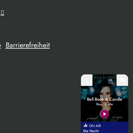
e
Barrierefreiheit
expand_more
manage_search
library_music
Bell Book & Candle
Rescue Me
play_arrow
equalizer
ON AIR
Die Nacht