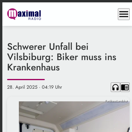
menu
Schwerer Unfall bei
Vilsbiburg: Biker muss ins
Krankenhaus
headphones
chrome_reader_mode
28. April 2025
· 04:19 Uhr
FunkhausLandshut