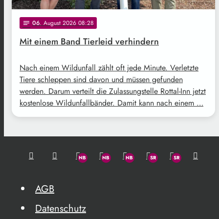
06
. August 2026 08:28
notes
Mit einem Band Tierleid verhindern
Nach einem Wildunfall zählt oft jede Minute. Verletzte
Tiere schleppen sind davon und müssen gefunden
werden. Darum verteilt die Zulassungstelle Rottal-Inn jetzt
kostenlose Wildunfallbänder. Damit kann nach einem …
AGB
Datenschutz