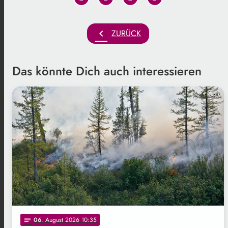
chevron_left
ZURÜCK
Das könnte Dich auch interessieren
Freepik
06
. August 2026 10:35
notes