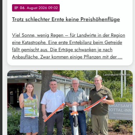
06
. August 2026 09:02
notes
Trotz schlechter Ernte keine Preishöhenflüge
Viel Sonne, wenig Regen – für Landwirte in der Region
eine Katastrophe. Eine erste Erntebilanz beim Getreide
fällt gemischt aus. Die Erträge schwanken je nach
Anbaufläche. Zwar kommen einige Pflanzen mit der …
Landratsamt Rottal-Inn