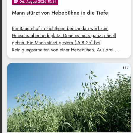
06
. August 2026 10:34
notes
Mann stürzt von Hebebühne in die Tiefe
Ein Bauernhof in Fichtheim bei Landau wird zum
Hubschrauberlandeplatz. Denn es muss ganz schnell
gehen. Ein Mann stürzt gestern ( 5.8.26) bei
Reinigungsarbeiten von einer Hebebühen. Aus drei …
BBV