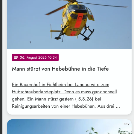
06
. August 2026 10:34
notes
Mann stürzt von Hebebühne in die Tiefe
Ein Bauernhof in Fichtheim bei Landau wird zum
Hubschrauberlandeplatz. Denn es muss ganz schnell
gehen. Ein Mann stürzt gestern ( 5.8.26) bei
Reinigungsarbeiten von einer Hebebühen. Aus drei …
BBV