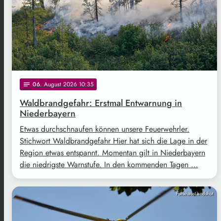
06
. August 2026 10:35
notes
Waldbrandgefahr: Erstmal Entwarnung in
Niederbayern
Etwas durchschnaufen können unsere Feuerwehrler.
Stichwort Waldbrandgefahr Hier hat sich die Lage in der
Region etwas entspannt. Momentan gilt in Niederbayern
die niedrigste Warnstufe. In den kommenden Tagen …
FunkhausLandshut