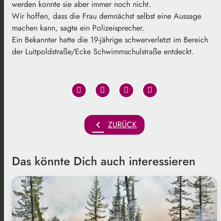
werden konnte sie aber immer noch nicht.
Wir hoffen, dass die Frau demnächst selbst eine Aussage
machen kann, sagte ein Polizeisprecher.
Ein Bekannter hatte die 19-jährige schwerverletzt im Bereich
der Luitpoldstraße/Ecke Schwimmschulstraße entdeckt.
chevron_left
ZURÜCK
Das könnte Dich auch interessieren
Freepik