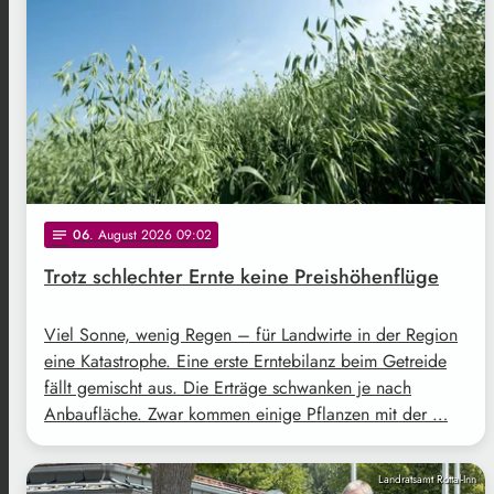
06
. August 2026 09:02
notes
Trotz schlechter Ernte keine Preishöhenflüge
Viel Sonne, wenig Regen – für Landwirte in der Region
eine Katastrophe. Eine erste Erntebilanz beim Getreide
fällt gemischt aus. Die Erträge schwanken je nach
Anbaufläche. Zwar kommen einige Pflanzen mit der …
Landratsamt Rottal-Inn