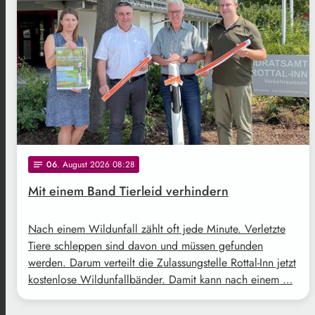
06
. August 2026 08:28
notes
Mit einem Band Tierleid verhindern
Nach einem Wildunfall zählt oft jede Minute. Verletzte
Tiere schleppen sind davon und müssen gefunden
werden. Darum verteilt die Zulassungstelle Rottal-Inn jetzt
kostenlose Wildunfallbänder. Damit kann nach einem …