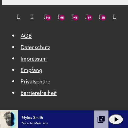
AGB
Datenschutz
Impressum
Empfang
Privatsphäre
Barrierefreiheit
Myles Smith
library_music
play_arrow
Nice To Meet You