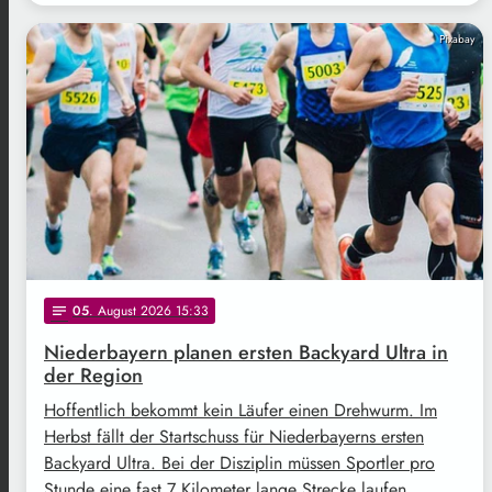
Pixabay
05
. August 2026 15:33
notes
Niederbayern planen ersten Backyard Ultra in
der Region
Hoffentlich bekommt kein Läufer einen Drehwurm. Im
Herbst fällt der Startschuss für Niederbayerns ersten
Backyard Ultra. Bei der Disziplin müssen Sportler pro
Stunde eine fast 7 Kilometer lange Strecke laufen. …