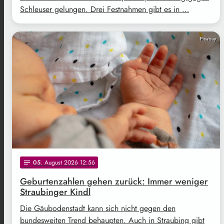
Schleuser gelungen. Drei Festnahmen gibt es in …
Pixabay
05
. August 2026 12:56
notes
Geburtenzahlen gehen zurück: Immer weniger
Straubinger Kindl
Die Gäubodenstadt kann sich nicht gegen den
bundesweiten Trend behaupten. Auch in Straubing gibt