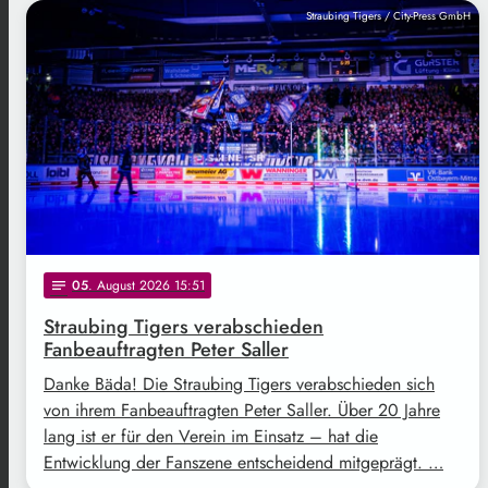
Straubing Tigers / City-Press GmbH
05
. August 2026 15:51
notes
Straubing Tigers verabschieden
Fanbeauftragten Peter Saller
Danke Bäda! Die Straubing Tigers verabschieden sich
von ihrem Fanbeauftragten Peter Saller. Über 20 Jahre
lang ist er für den Verein im Einsatz – hat die
Entwicklung der Fanszene entscheidend mitgeprägt. …