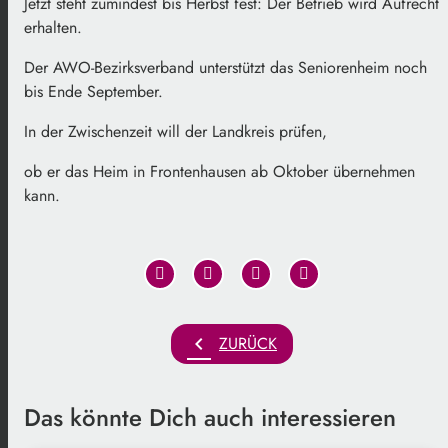
Jetzt steht zumindest bis Herbst fest: Der Betrieb wird Aufrecht
erhalten.
Der AWO-Bezirksverband unterstützt das Seniorenheim noch
bis Ende September.
In der Zwischenzeit will der Landkreis prüfen,
ob er das Heim in Frontenhausen ab Oktober übernehmen
kann.
chevron_left
ZURÜCK
Das könnte Dich auch interessieren