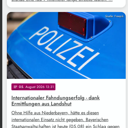
Quelle: Freepik
05
. August 2026 13:31
notes
Internationaler Fahndungserfolg - dank
Ermittlungen aus Landshut
Ohne Hilfe aus Niederbayern, hätte es diesen
internationalen Einsatz nicht gegeben. Bayerischen
Staatsanwaltschaften ist heute (05.08) ein Schlag gegen