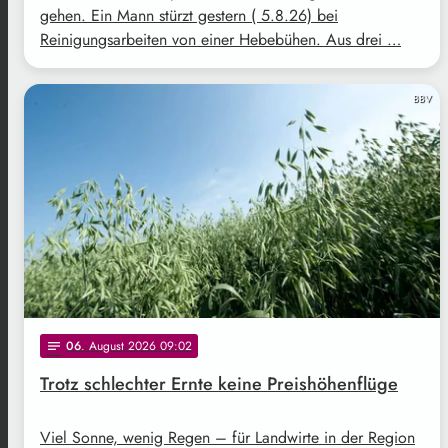
gehen. Ein Mann stürzt gestern ( 5.8.26) bei
Reinigungsarbeiten von einer Hebebühen. Aus drei …
BBV
06
. August 2026 09:02
notes
Trotz schlechter Ernte keine Preishöhenflüge
Viel Sonne, wenig Regen – für Landwirte in der Region