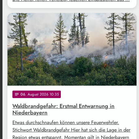
Freepik
06
. August 2026 10:35
notes
Waldbrandgefahr: Erstmal Entwarnung in
Niederbayern
Etwas durchschnaufen können unsere Feuerwehrler.
Stichwort Waldbrandgefahr Hier hat sich die Lage in der
Region etwas entspannt. Momentan gilt in Niederbayern