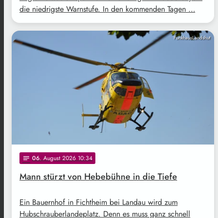
die niedrigste Warnstufe. In den kommenden Tagen …
FunkhausLandshut
06
. August 2026 10:34
notes
Mann stürzt von Hebebühne in die Tiefe
Ein Bauernhof in Fichtheim bei Landau wird zum
Hubschrauberlandeplatz. Denn es muss ganz schnell