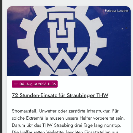
Funkhaus Landshut
06
. August 2026 11:36
notes
72 Stunden-Einsatz für Straubinger THW
Stromausfall, Unwetter oder zerstörte Infrastruktur. Für
solche Extremfälle müssen unsere Helfer vorbereitet sein.
Darum übt das THW Straubing drei Tage lang nonstop.
Die Helfer retten Verletzte, leuchten Einsatzstellen aus …