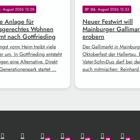
6
. August 2026 13:28
06
. August 2026 12:53
notes
 Anlage für
Neuer Festwirt will
rsgerechtes Wohnen
Mainburger Gallimar
t nach Gottfrieding
erobern
ngst vorm Heim treibt viele
Der Gallimarkt in Mainburg 
r um. In Gottfrieding entsteht
Oktoberfest der Hallertau. 
gen eine Alternative. Direkt
Vater-Sohn-Duo darf bei de
Generationenpark startet …
auch mitmischen: Reinhar