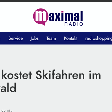
n
Service
Jobs
Team
Kontakt
radioshoppin
 kostet Skifahren im
ald
1:37 Uhr