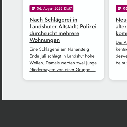
06
. August 2026 13:57
0
notes
notes
Nach Schlägerei in
Neue
Landshuter Altstadt: Polizei
alte
durchsucht mehrere
komm
Wohnungen
Die A
Eine Schlägerei am Nahensteig
Rentne
Ende Juli schlägt in Landshut hohe
deswe
Wellen. Damals werden zwei junge
beim 
Niederbayern von einer Gruppe …