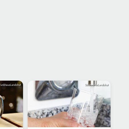
FunkhausLandshut
StadtwerkeLandshut