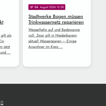
06
. August 2026 12:28
notes
Stadtwerke Bogen müssen
kt
Trinkwassernetz reparieren
Wasserhahn auf und Badewanne
gilt als
voll. Zwar gilt in Niederbayern
Ein
aktuell Wassersparen – Einige
m jetzt
Anwohner im Kreis …
d und …