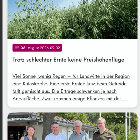
06
. August 2026 09:02
notes
Trotz schlechter Ernte keine Preishöhenflüge
Viel Sonne, wenig Regen – für Landwirte in der Region
eine Katastrophe. Eine erste Erntebilanz beim Getreide
fällt gemischt aus. Die Erträge schwanken je nach
Anbaufläche. Zwar kommen einige Pflanzen mit der …
Landratsamt Rottal-Inn