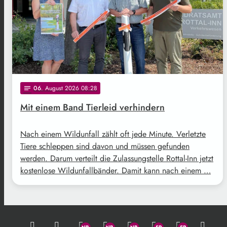
06
. August 2026 08:28
notes
Mit einem Band Tierleid verhindern
Nach einem Wildunfall zählt oft jede Minute. Verletzte
Tiere schleppen sind davon und müssen gefunden
werden. Darum verteilt die Zulassungstelle Rottal-Inn jetzt
kostenlose Wildunfallbänder. Damit kann nach einem …