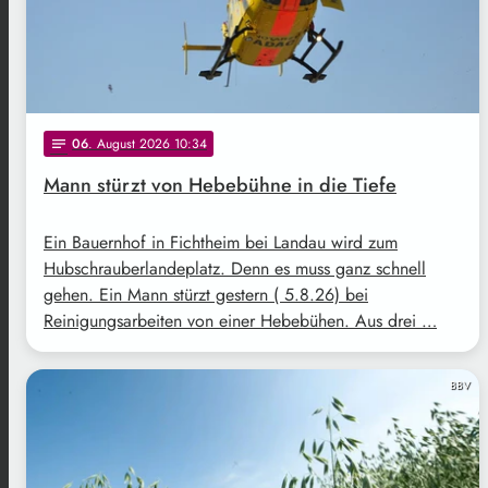
06
. August 2026 10:34
notes
Mann stürzt von Hebebühne in die Tiefe
Ein Bauernhof in Fichtheim bei Landau wird zum
Hubschrauberlandeplatz. Denn es muss ganz schnell
gehen. Ein Mann stürzt gestern ( 5.8.26) bei
Reinigungsarbeiten von einer Hebebühen. Aus drei …
BBV