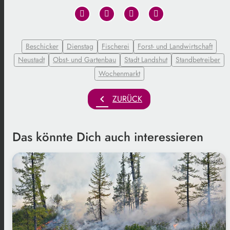
Beschicker
Dienstag
Fischerei
Forst- und Landwirtschaft
Neustadt
Obst- und Gartenbau
Stadt Landshut
Standbetreiber
Wochenmarkt
chevron_left
ZURÜCK
Das könnte Dich auch interessieren
Freepik