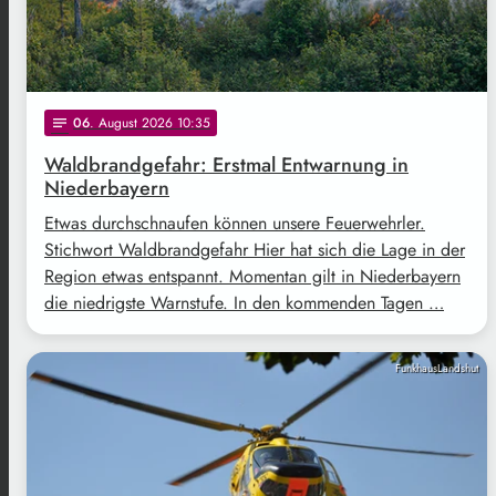
06
. August 2026 10:35
notes
Waldbrandgefahr: Erstmal Entwarnung in
Niederbayern
Etwas durchschnaufen können unsere Feuerwehrler.
Stichwort Waldbrandgefahr Hier hat sich die Lage in der
Region etwas entspannt. Momentan gilt in Niederbayern
die niedrigste Warnstufe. In den kommenden Tagen …
FunkhausLandshut