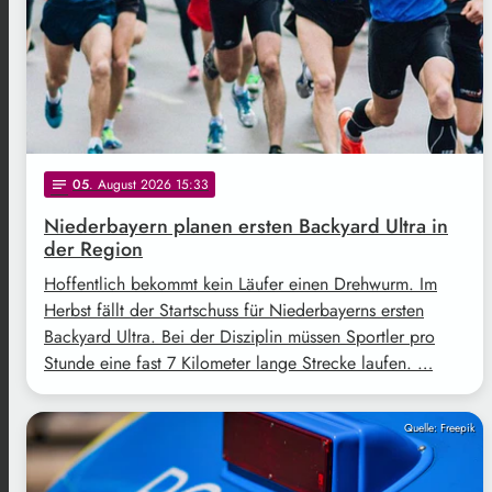
05
. August 2026 15:33
notes
Niederbayern planen ersten Backyard Ultra in
der Region
Hoffentlich bekommt kein Läufer einen Drehwurm. Im
Herbst fällt der Startschuss für Niederbayerns ersten
Backyard Ultra. Bei der Disziplin müssen Sportler pro
Stunde eine fast 7 Kilometer lange Strecke laufen. …
Quelle: Freepik