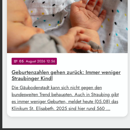
05
. August 2026 12:56
notes
Geburtenzahlen gehen zurück: Immer weniger
Straubinger Kindl
Die Gäubodenstadt kann sich nicht gegen den
bundesweiten Trend behaupten. Auch in Straubing gibt
es immer weniger Geburten, meldet heute (05.08) das
Klinikum St. Elisabeth. 2025 sind hier rund 560 …