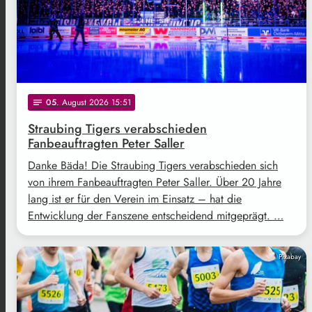
05
. August 2026 15:51
notes
Straubing Tigers verabschieden
Fanbeauftragten Peter Saller
Danke Bäda! Die Straubing Tigers verabschieden sich
von ihrem Fanbeauftragten Peter Saller. Über 20 Jahre
lang ist er für den Verein im Einsatz – hat die
Entwicklung der Fanszene entscheidend mitgeprägt. …
Pixabay