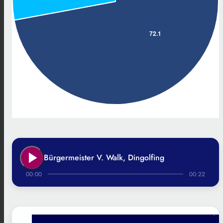
play_arrow
Bürgermeister V. Walk, Dingolfing
00:00
00:22
.