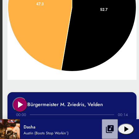
play_arrow
Bürgermeister M. Zviedris, Velden
00:00
00:14
Dasha
library_music
play_arrow
Austin (Boots Stop Workin´)