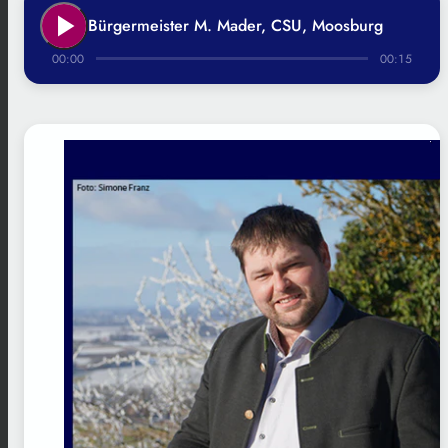
play_arrow
Bürgermeister M. Mader, CSU, Moosburg
00:00
00:15
.