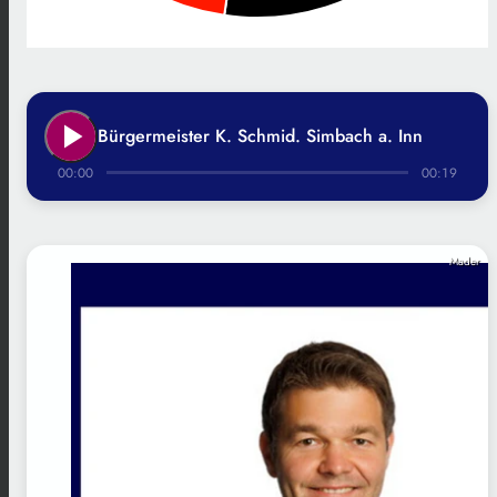
play_arrow
Bürgermeister K. Schmid. Simbach a. Inn
00:00
00:19
Mader