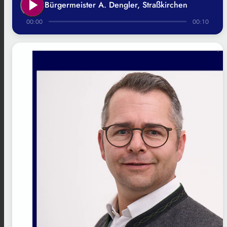
play_arrow
Bürgermeister A. Dengler, Straßkirchen
00:00
00:10
.