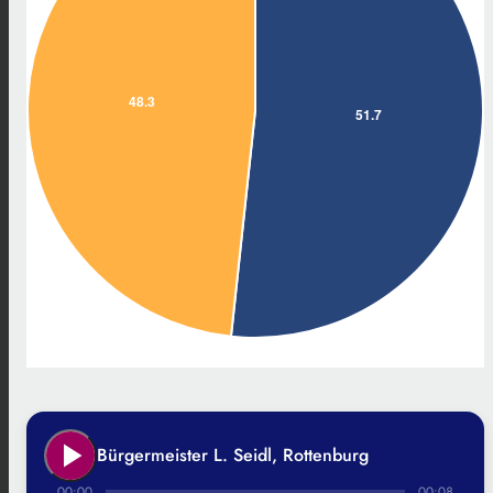
play_arrow
Bürgermeister L. Seidl, Rottenburg
00:00
00:08