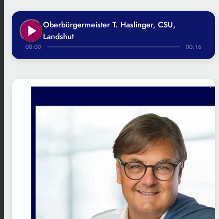
Oberbürgermeister T. Haslinger, CSU,
play_arrow
Landshut
00:00
00:16
.