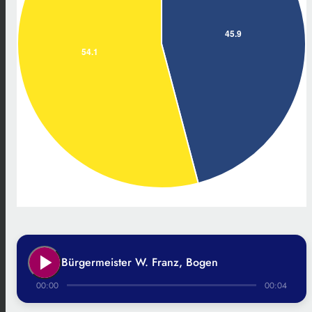
play_arrow
Bürgermeister W. Franz, Bogen
00:00
00:04