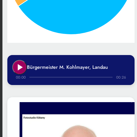
play_arrow
Bürgermeister M. Kohlmayer, Landau
00:00
00:26
.