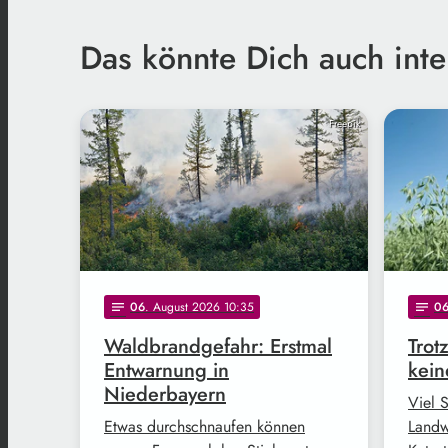
Das könnte Dich auch inte
Freepik
06
. August 2026 10:35
0
notes
notes
Waldbrandgefahr: Erstmal
Trot
Entwarnung in
kein
Niederbayern
Viel 
Etwas durchschnaufen können
Landw