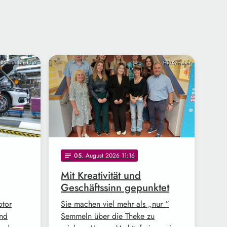
unkhaus Landshut
HWK/Huber
05
. August 2026 11:16
notes
Mit Kreativität und
Geschäftssinn gepunktet
otor
Sie machen viel mehr als „nur “
und
Semmeln über die Theke zu