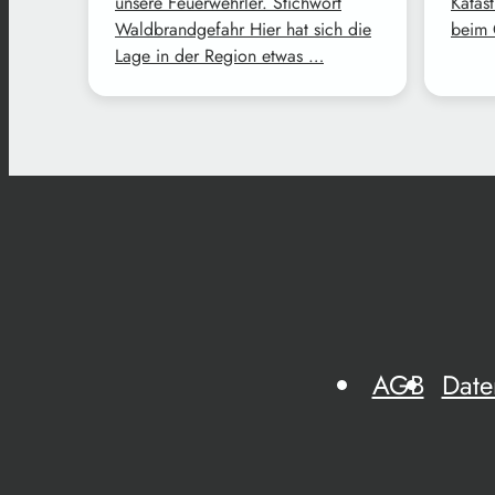
unsere Feuerwehrler. Stichwort
Katast
Waldbrandgefahr Hier hat sich die
beim 
Lage in der Region etwas …
AGB
Date