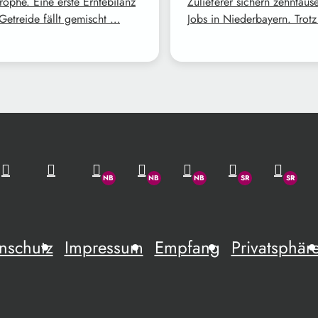
rophe. Eine erste Erntebilanz
Zulieferer sichern zehntaus
Getreide fällt gemischt …
Jobs in Niederbayern. Trot
nschutz
Impressum
Empfang
Privatsphär