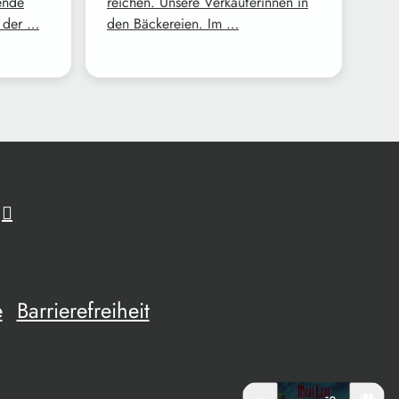
ende
reichen. Unsere Verkäuferinnen in
z der …
den Bäckereien. Im …
e
Barrierefreiheit