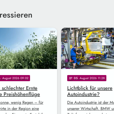
ressieren
BBV
F
6
. August 2026 09:02
05
. August 2026 11:28
notes
z schlechter Ernte
Lichtblick für unsere
e Preishöhenflüge
Autoindustrie?
Sonne, wenig Regen – für
Die Autoindustrie ist der M
irte in der Region eine
unserer Wirtschaft. BMW 