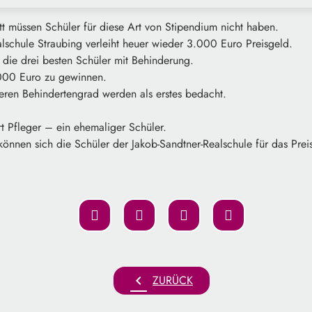
t müssen Schüler für diese Art von Stipendium nicht haben.
lschule Straubing verleiht heuer wieder 3.000 Euro Preisgeld.
die drei besten Schüler mit Behinderung.
.000 Euro zu gewinnen.
eren Behindertengrad werden als erstes bedacht.
rt Pfleger – ein ehemaliger Schüler.
können sich die Schüler der Jakob-Sandtner-Realschule für das Pre
chevron_left
ZURÜCK