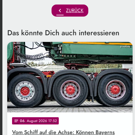
chevron_left
ZURÜCK
Das könnte Dich auch interessieren
pixabay
06
. August 2026 17:52
notes
Vom Schiff auf die Achse: Können Bayerns