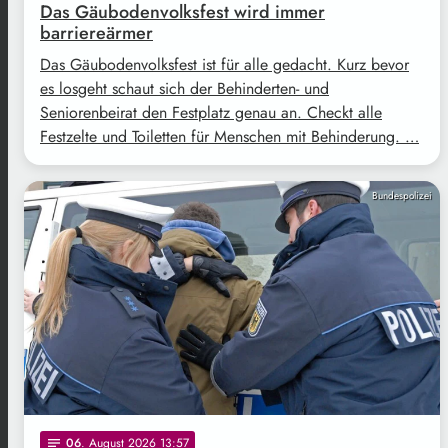
Das Gäubodenvolksfest wird immer
barriereärmer
Das Gäubodenvolksfest ist für alle gedacht. Kurz bevor
es losgeht schaut sich der Behinderten- und
Seniorenbeirat den Festplatz genau an. Checkt alle
Festzelte und Toiletten für Menschen mit Behinderung. …
Bundespolizei
06
. August 2026 13:57
notes