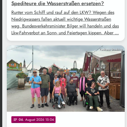
Spediteure die Wasserstraßen ersetzen?
Runter vom Schiff und rauf auf den LKW? Wegen des
Niedrigwassers fallen aktuell wichtige Wasserstraßen
weg. Bundesverkehrsminister Bilger will handeln und das
Lkw-Fahrverbot an Sonn- und Feiertagen kippen. Aber …
Funkhaus Straubing
06
. August 2026 15:04
notes