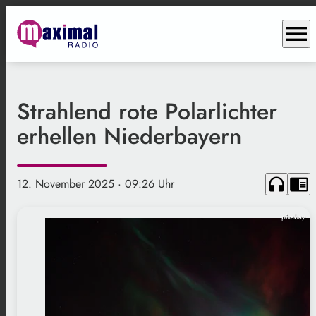
menu
Strahlend rote Polarlichter
erhellen Niederbayern
headphones
chrome_reader_mode
12. November 2025
· 09:26 Uhr
pixabay