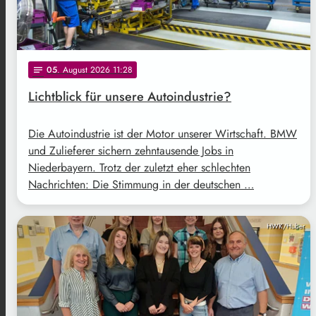
05
. August 2026 11:28
notes
Lichtblick für unsere Autoindustrie?
Die Autoindustrie ist der Motor unserer Wirtschaft. BMW
und Zulieferer sichern zehntausende Jobs in
Niederbayern. Trotz der zuletzt eher schlechten
Nachrichten: Die Stimmung in der deutschen …
HWK/Huber