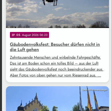
05
. August 2026 06:23
notes
Gäubodenvolksfest: Besucher dürfen nicht in
die Luft gehen
Zehntausende Menschen und wirbelnde Fahrgeschäfte.
Das ist am Boden schon ein tolles Bild – aus der Luft
sieht das Gäubodenvolksfest noch beeindruckender aus.
Aber Fotos von oben gehen nur vom Riesenrad aus. …
Sandra Prommersberger