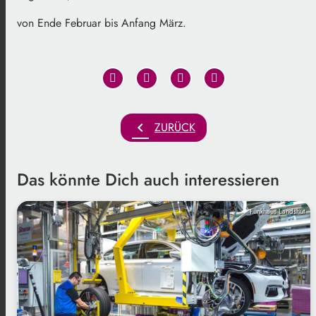
von Ende Februar bis Anfang März.
chevron_left
ZURÜCK
Das könnte Dich auch interessieren
Funkhaus Landshut