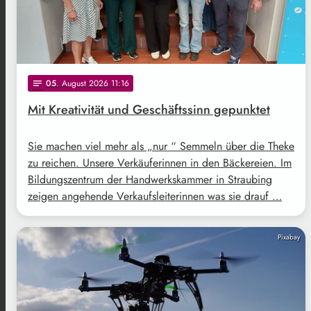
05
. August 2026 11:16
notes
Mit Kreativität und Geschäftssinn gepunktet
Sie machen viel mehr als „nur “ Semmeln über die Theke
zu reichen. Unsere Verkäuferinnen in den Bäckereien. Im
Bildungszentrum der Handwerkskammer in Straubing
zeigen angehende Verkaufsleiterinnen was sie drauf …
Pixabay