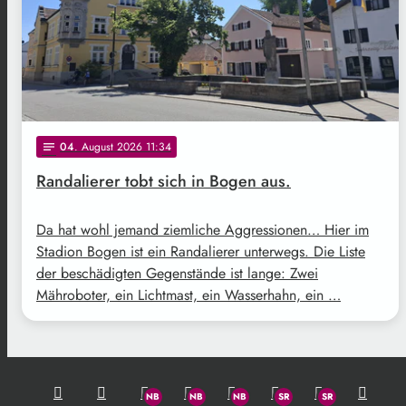
04
. August 2026 11:34
notes
Randalierer tobt sich in Bogen aus.
Da hat wohl jemand ziemliche Aggressionen… Hier im
Stadion Bogen ist ein Randalierer unterwegs. Die Liste
der beschädigten Gegenstände ist lange: Zwei
Mähroboter, ein Lichtmast, ein Wasserhahn, ein …