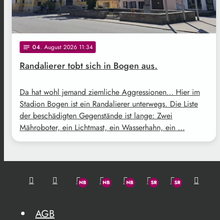
04
. August 2026 11:34
notes
Randalierer tobt sich in Bogen aus.
Da hat wohl jemand ziemliche Aggressionen… Hier im
Stadion Bogen ist ein Randalierer unterwegs. Die Liste
der beschädigten Gegenstände ist lange: Zwei
Mähroboter, ein Lichtmast, ein Wasserhahn, ein …
AGB