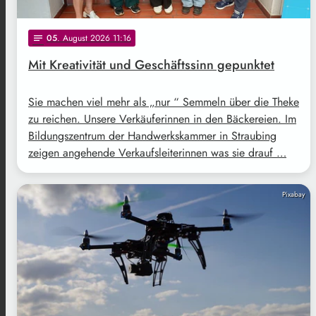
05
. August 2026 11:16
notes
Mit Kreativität und Geschäftssinn gepunktet
Sie machen viel mehr als „nur “ Semmeln über die Theke
zu reichen. Unsere Verkäuferinnen in den Bäckereien. Im
Bildungszentrum der Handwerkskammer in Straubing
zeigen angehende Verkaufsleiterinnen was sie drauf …
Pixabay