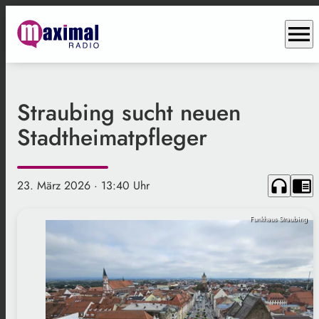
menu
Straubing sucht neuen
Stadtheimatpfleger
headphones
chrome_reader_mode
23. März 2026
· 13:40 Uhr
Funkhaus Straubing