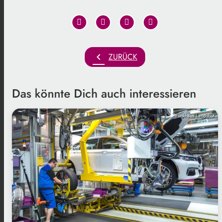
chevron_left
ZURÜCK
Das könnte Dich auch interessieren
Funkhaus Landshut