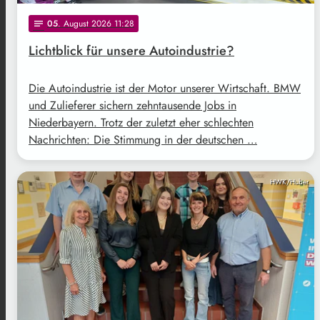
05
. August 2026 11:28
notes
Lichtblick für unsere Autoindustrie?
Die Autoindustrie ist der Motor unserer Wirtschaft. BMW
und Zulieferer sichern zehntausende Jobs in
Niederbayern. Trotz der zuletzt eher schlechten
Nachrichten: Die Stimmung in der deutschen …
HWK/Huber