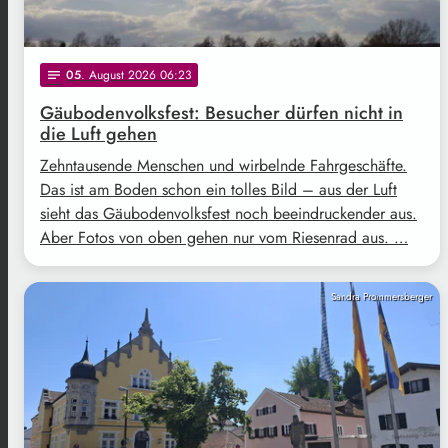
05
. August 2026 06:23
notes
Gäubodenvolksfest: Besucher dürfen nicht in
die Luft gehen
Zehntausende Menschen und wirbelnde Fahrgeschäfte.
Das ist am Boden schon ein tolles Bild – aus der Luft
sieht das Gäubodenvolksfest noch beeindruckender aus.
Aber Fotos von oben gehen nur vom Riesenrad aus. …
Sandra Prommersberger