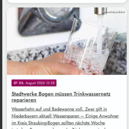
StadtwerkeLandshut
06
. August 2026 12:28
notes
Stadtwerke Bogen müssen Trinkwassernetz
reparieren
Wasserhahn auf und Badewanne voll. Zwar gilt in
Niederbayern aktuell Wassersparen – Einige Anwohner
im Kreis Straubing-Bogen sollten nächste Woche