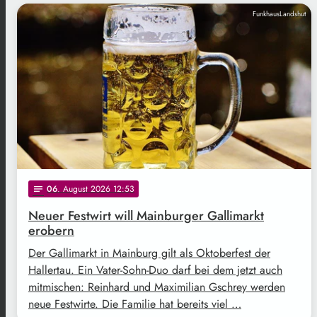
FunkhausLandshut
06
. August 2026 12:53
notes
Neuer Festwirt will Mainburger Gallimarkt
erobern
Der Gallimarkt in Mainburg gilt als Oktoberfest der
Hallertau. Ein Vater-Sohn-Duo darf bei dem jetzt auch
mitmischen: Reinhard und Maximilian Gschrey werden
neue Festwirte. Die Familie hat bereits viel …