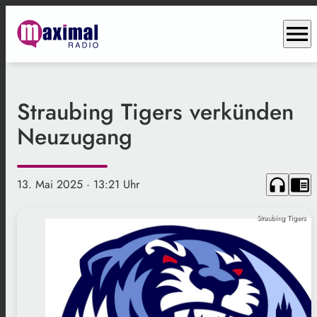
menu
Straubing Tigers verkünden
Neuzugang
headphones
chrome_reader_mode
13. Mai 2025
· 13:21 Uhr
Straubing Tigers