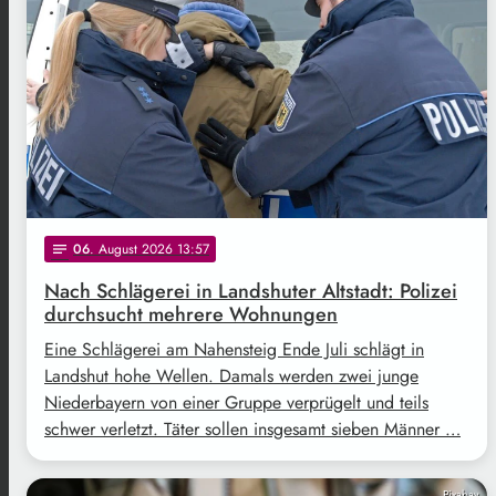
06
. August 2026 13:57
notes
Nach Schlägerei in Landshuter Altstadt: Polizei
durchsucht mehrere Wohnungen
Eine Schlägerei am Nahensteig Ende Juli schlägt in
Landshut hohe Wellen. Damals werden zwei junge
Niederbayern von einer Gruppe verprügelt und teils
schwer verletzt. Täter sollen insgesamt sieben Männer …
Pixabay