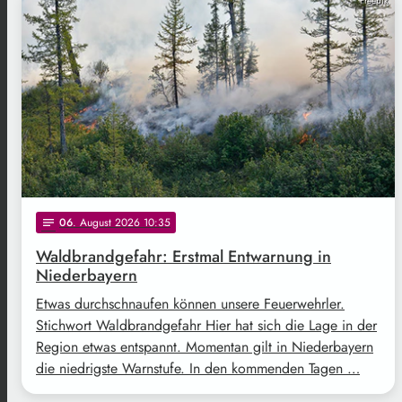
Freepik
06
. August 2026 10:35
notes
Waldbrandgefahr: Erstmal Entwarnung in
Niederbayern
Etwas durchschnaufen können unsere Feuerwehrler.
Stichwort Waldbrandgefahr Hier hat sich die Lage in der
Region etwas entspannt. Momentan gilt in Niederbayern
die niedrigste Warnstufe. In den kommenden Tagen …