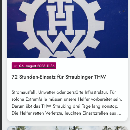
06
. August 2026 11:36
notes
72 Stunden-Einsatz für Straubinger THW
Stromausfall, Unwetter oder zerstörte Infrastruktur. Für
solche Extremfälle müssen unsere Helfer vorbereitet sein.
Darum übt das THW Straubing drei Tage lang nonstop.
Die Helfer retten Verletzte, leuchten Einsatzstellen aus …