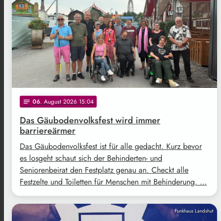
06
. August 2026 15:04
notes
Das Gäubodenvolksfest wird immer
barriereärmer
Das Gäubodenvolksfest ist für alle gedacht. Kurz bevor
es losgeht schaut sich der Behinderten- und
Seniorenbeirat den Festplatz genau an. Checkt alle
Festzelte und Toiletten für Menschen mit Behinderung. …
Funkhaus Landshut