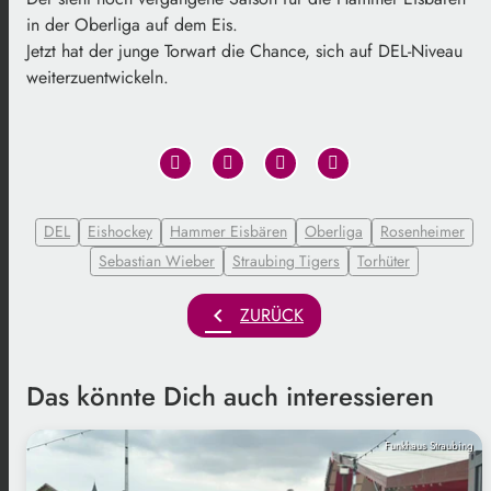
in der Oberliga auf dem Eis.
Jetzt hat der junge Torwart die Chance, sich auf DEL-Niveau
weiterzuentwickeln.
DEL
Eishockey
Hammer Eisbären
Oberliga
Rosenheimer
Sebastian Wieber
Straubing Tigers
Torhüter
chevron_left
ZURÜCK
Das könnte Dich auch interessieren
Funkhaus Straubing