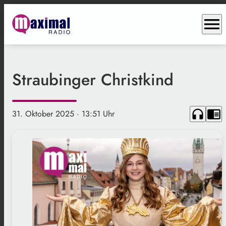
menu
Straubinger Christkind
headphones
chrome_reader_mode
31. Oktober 2025
· 13:51 Uhr
.