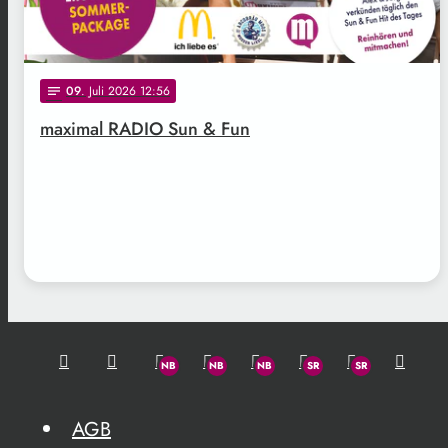
09
. Juli 2026 12:56
notes
maximal RADIO Sun & Fun
AGB