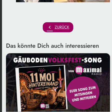
chevron_left
ZURÜCK
Das könnte Dich auch interessieren
.