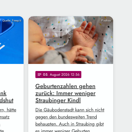
Quelle: Freepik
Pixabay
05
. August 2026 12:56
notes
Geburtenzahlen gehen
ank
zurück: Immer weniger
dshut
Straubinger Kindl
n, hätte
Die Gäubodenstadt kann sich nicht
nsatz
gegen den bundesweiten Trend
n
behaupten. Auch in Straubing gibt
ute …
es immer weniger Geburten, …