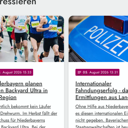
ressieren
Pixabay
5
. August 2026 15:33
05
. August 2026 13:31
notes
erbayern planen
Internationaler
en Backyard Ultra in
Fahndungserfolg - d
Region
Ermittlungen aus Lan
ntlich bekommt kein Läufer
Ohne Hilfe aus Niederbayer
 Drehwurm. Im Herbst fällt der
es diesen internationalen Ei
schuss für Niederbayerns
nicht gegeben. Bayerische
n Backyard Ultra. Bei der …
Staatsanwaltschaften ist he