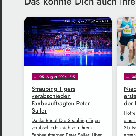
Das könnte Dich auch inte
Straubing Tigers / City-Press GmbH
05
. August 2026 15:51
0
notes
notes
Straubing Tigers
Nied
verabschieden
erst
Fanbeauftragten Peter
der 
Saller
Hoffe
Danke Bäda! Die Straubing Tigers
einen
verabschieden sich von ihrem
Start
Fanbeauftragten Peter Saller. Über
erste