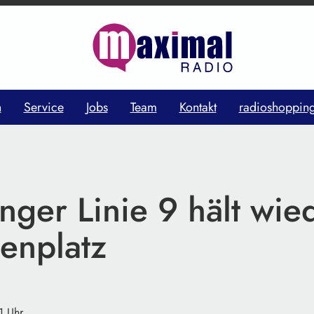
n
Service
Jobs
Team
Kontakt
radioshoppin
nger Linie 9 hält wi
enplatz
1 Uhr