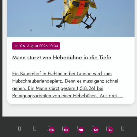
06
. August 2026 10:34
notes
Mann stürzt von Hebebühne in die Tiefe
Ein Bauernhof in Fichtheim bei Landau wird zum
Hubschrauberlandeplatz. Denn es muss ganz schnell
gehen. Ein Mann stürzt gestern ( 5.8.26) bei
Reinigungsarbeiten von einer Hebebühen. Aus drei …