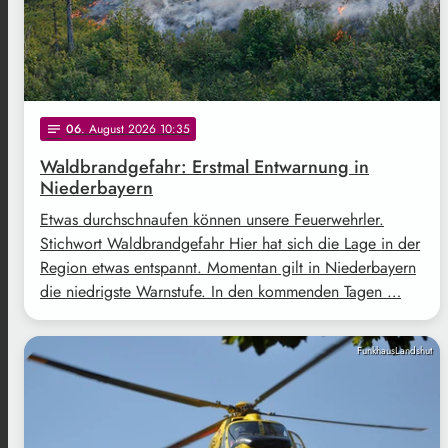
06
. August 2026 10:35
notes
Waldbrandgefahr: Erstmal Entwarnung in
Niederbayern
Etwas durchschnaufen können unsere Feuerwehrler.
Stichwort Waldbrandgefahr Hier hat sich die Lage in der
Region etwas entspannt. Momentan gilt in Niederbayern
die niedrigste Warnstufe. In den kommenden Tagen …
FunkhausLandshut