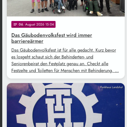
06
. August 2026 15:04
notes
Das Gäubodenvolksfest wird immer
barriereärmer
Das Gäubodenvolksfest ist für alle gedacht. Kurz bevor
es losgeht schaut sich der Behinderten- und
Seniorenbeirat den Festplatz genau an. Checkt alle
Festzelte und Toiletten für Menschen mit Behinderung. …
Funkhaus Landshut