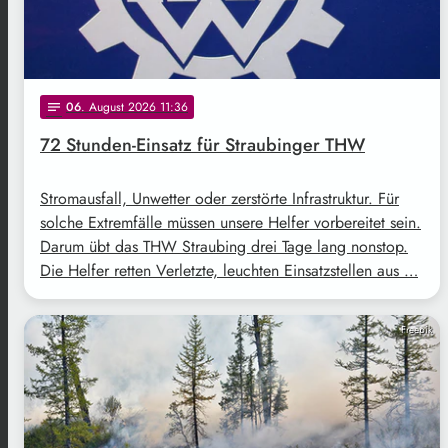
06
. August 2026 11:36
notes
72 Stunden-Einsatz für Straubinger THW
Stromausfall, Unwetter oder zerstörte Infrastruktur. Für
solche Extremfälle müssen unsere Helfer vorbereitet sein.
Darum übt das THW Straubing drei Tage lang nonstop.
Die Helfer retten Verletzte, leuchten Einsatzstellen aus …
Freepik