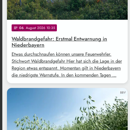
06
. August 2026 10:35
notes
Waldbrandgefahr: Erstmal Entwarnung in
Niederbayern
Etwas durchschnaufen können unsere Feuerwehrler.
Stichwort Waldbrandgefahr Hier hat sich die Lage in der
Region etwas entspannt. Momentan gilt in Niederbayern
die niedrigste Warnstufe. In den kommenden Tagen …
BBV