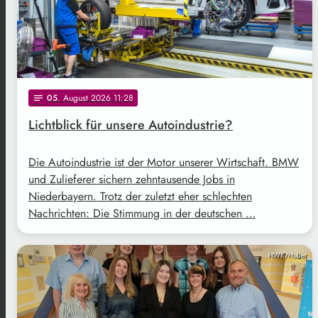
05
. August 2026 11:28
notes
Lichtblick für unsere Autoindustrie?
Die Autoindustrie ist der Motor unserer Wirtschaft. BMW
und Zulieferer sichern zehntausende Jobs in
Niederbayern. Trotz der zuletzt eher schlechten
Nachrichten: Die Stimmung in der deutschen …
HWK/Huber