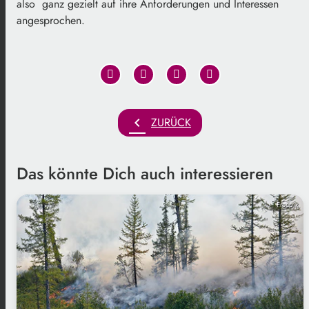
also ganz gezielt auf ihre Anforderungen und Interessen
angesprochen.
chevron_left
ZURÜCK
Das könnte Dich auch interessieren
Freepik