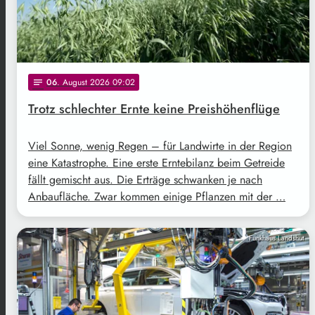
06
. August 2026 09:02
notes
Trotz schlechter Ernte keine Preishöhenflüge
Viel Sonne, wenig Regen – für Landwirte in der Region
eine Katastrophe. Eine erste Erntebilanz beim Getreide
fällt gemischt aus. Die Erträge schwanken je nach
Anbaufläche. Zwar kommen einige Pflanzen mit der …
Funkhaus Landshut