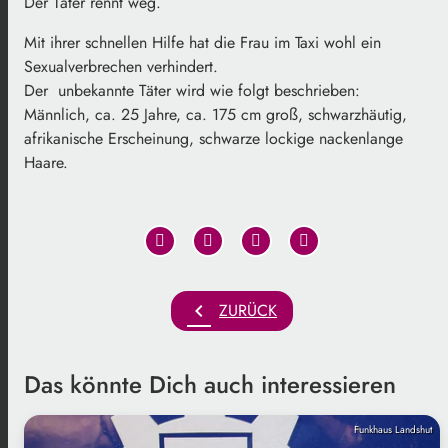
Der Täter rennt weg.
Mit ihrer schnellen Hilfe hat die Frau im Taxi wohl ein
Sexualverbrechen verhindert.
Der unbekannte Täter wird wie folgt beschrieben:
Männlich, ca. 25 Jahre, ca. 175 cm groß, schwarzhäutig,
afrikanische Erscheinung, schwarze lockige nackenlange
Haare.
chevron_left
ZURÜCK
Das könnte Dich auch interessieren
Funkhaus Landshut