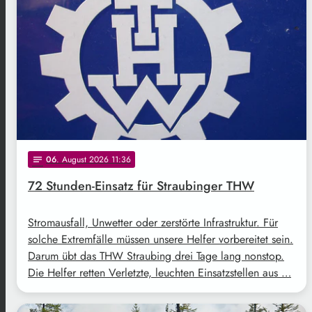
06
. August 2026 11:36
notes
72 Stunden-Einsatz für Straubinger THW
Stromausfall, Unwetter oder zerstörte Infrastruktur. Für
solche Extremfälle müssen unsere Helfer vorbereitet sein.
Darum übt das THW Straubing drei Tage lang nonstop.
Die Helfer retten Verletzte, leuchten Einsatzstellen aus …