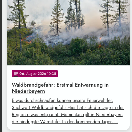
Freepik
06
. August 2026 10:35
notes
Waldbrandgefahr: Erstmal Entwarnung in
Niederbayern
Etwas durchschnaufen können unsere Feuerwehrler.
Stichwort Waldbrandgefahr Hier hat sich die Lage in der
Region etwas entspannt. Momentan gilt in Niederbayern
die niedrigste Warnstufe. In den kommenden Tagen …