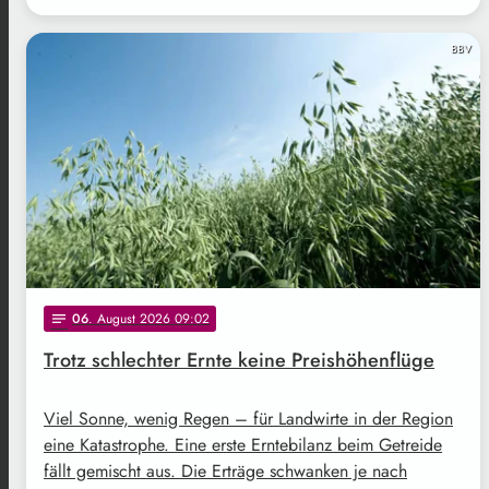
BBV
06
. August 2026 09:02
notes
Trotz schlechter Ernte keine Preishöhenflüge
Viel Sonne, wenig Regen – für Landwirte in der Region
eine Katastrophe. Eine erste Erntebilanz beim Getreide
fällt gemischt aus. Die Erträge schwanken je nach